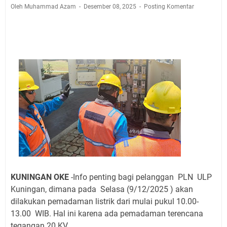
Sangat Seru
Oleh Muhammad Azam
Desember 08, 2025
Posting Komentar
Warga Mulai Kesulitan Air Bersih Akibat Kekeringan,
Polres Kuningan dan PAM Tirta Kamuning Salurakan
12 Ribu Liter
Uniku Jadi Tuan Rumah Pendampingan Penyusunan
Dokumen SPMI
Sudahkah Kita Merdeka Dari Hawa Nafsu?
Info Sembako di Pasar Kepuh Kuningan Kamis 6
Agustus 2026, Daging Naik, Telur Turun
Agenda Kegiatan Bupati Kuningan Jumat 7 Agustus
2026 Ada Tiga, Tapi yang Bakal Dihadiri Hanya Satu
Ini Empat Lokasi Samsat Keliling Kuningan Jumat 7
Agustus 2026
Jumat 7 Agustus 2026 Mobil SIM Keliling Ada di
KUNINGAN OKE
-Info penting bagi pelanggan PLN ULP
Kecamatan Sindangagung
Kuningan, dimana pada Selasa (9/12/2025 ) akan
dilakukan pemadaman listrik dari mulai pukul 10.00-
13.00 WIB. Hal ini karena ada pemadaman terencana
tegangan 20 KV.