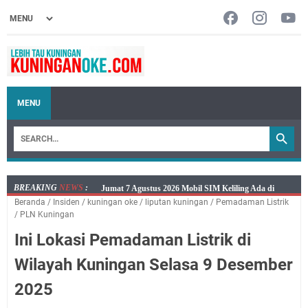
MENU
BREAKING
NEWS
:
Embun Pagi Jumat 8 Agustus 2026: Jika Keberkahan
Beranda
/
Insiden
/
kuningan oke
/
liputan kuningan
/
Pemadaman Listrik
Dicabut Dari Hidupmu, Kamu Akan Tetap Berjalan
/
PLN Kuningan
Kelaparan Meskipun Memiliki Sekarung Penuh Uang
Ini Lokasi Pemadaman Listrik di
Salat Lima Waktu itu Bukan Cuma Kewajiban, Tapi
juga Tempat Beristirahat yang Paling Menenangkan, Ini
Wilayah Kuningan Selasa 9 Desember
Jadwal Salat Wilayah Kuningan Jumat 7 Agustus 2026
2025
Nobar Final Piala Presiden 2026 Bersama Kebo Bule