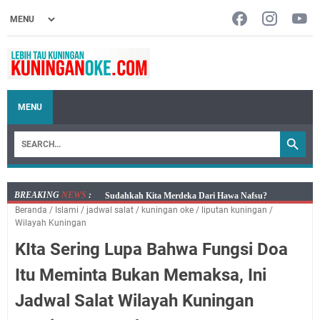
MENU
BREAKING
NEWS
:
Info Sembako di Pasar Kepuh Kuningan Kamis 6
Beranda
/
Islami
/
jadwal salat
/
kuningan oke
/
liputan kuningan
/
Agustus 2026, Daging Naik, Telur Turun
Wilayah Kuningan
Agenda Kegiatan Bupati Kuningan Kamis 6 Agustus
KIta Sering Lupa Bahwa Fungsi Doa
2026 Ada Tiga Acara
Kamis 6 Agustus 2026 Mobil Samling Ada di Alun-alun
Itu Meminta Bukan Memaksa, Ini
Luragung, Ini Persyaratan dan Besaran Biayanya
Jadwal Salat Wilayah Kuningan
Layanan Mobil Samsat Keliling Kuningan Kamis 6