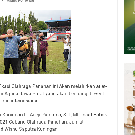
1
upati, Wabup dan Sekda Kuningan Rabu 5 Agustus 2026 Masing-masing
Posting Komentar
 Kuningan Rabu 5 Agustus 2026
6 Mobil SIM Keliling Kuningan Ada di Sini!
Agustus 2026: Tidak Perlu Iri, Kita Punya Takdir Masing-masing, Hidup
h, Belum Tentu Indah
ni Jadwal Salat Wilayah Kuningan Rabu 5 Agustus 2026
pati Kuningan Kamis 6 Agustus 2026 Ada Tiga Acara
kasi Olahraga Panahan ini Akan melahirkan atlet-
an Arjuna Jawa Barat yang akan berjuang dievent-
upun internasional.
ti Kuningan H. Acep Purnama, SH., MH. saat Babak
 2021 Cabang Olahraga Panahan, Jum’at
ud Wisnu Saputra Kuningan.