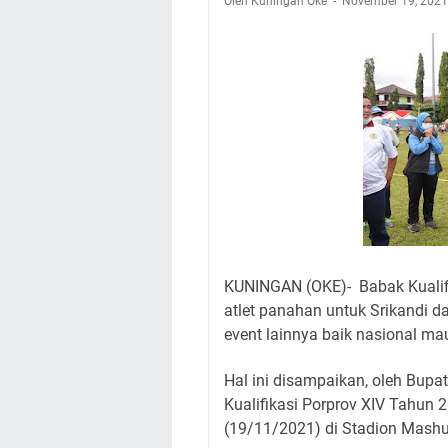
Oleh Kuningan Oke
November 19, 202
Agenda Kegiatan B
Dua Acara
Ini Lokasi Samling
Rabu 5 Agustus 202
Embun Pagi Rabu 5 
yang Terlihat Mewa
Ayo Salat Kawan! I
Agenda Kegiatan Bu
KUNINGAN (OKE)- Babak Kualifi
atlet panahan untuk Srikandi d
event lainnya baik nasional ma
Hal ini disampaikan, oleh Bupa
Kualifikasi Porprov XIV Tahun
(19/11/2021) di Stadion Mash