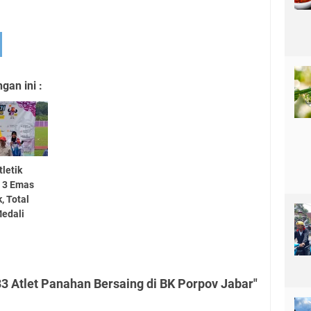
an ini :
tletik
 3 Emas
, Total
edali
3 Atlet Panahan Bersaing di BK Porpov Jabar"