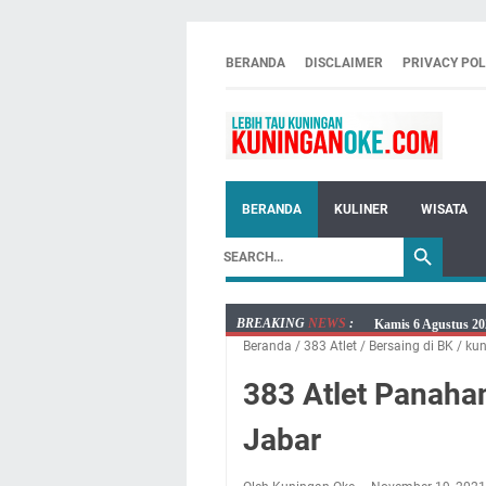
BERANDA
DISCLAIMER
PRIVACY POL
BERANDA
KULINER
WISATA
BREAKING
NEWS
:
Kamis 6 Agustus 20
Beranda
/
383 Atlet
/
Bersaing di BK
/
ku
Besaran Biayanya
Layanan Mobil Sams
383 Atlet Panaha
Embun Pagi Kamis 6
Jabar
Setiap Noda Ada Pe
Wilayah Kuningan 