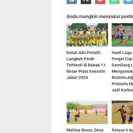
Anda mungkin menyukai posting
Kalah Adu Penalti,
Hasil Laga
Langkah Pesik
Porgal Cup
Terhenti di Babak 13
Gemilang 
Besar Piala Soeratin
Mengamuk 
Jabar 2024
Ibrahim Adj
Pramata M
Jadi Korba
Mahisa Brace, Desa
Selasa 6 A