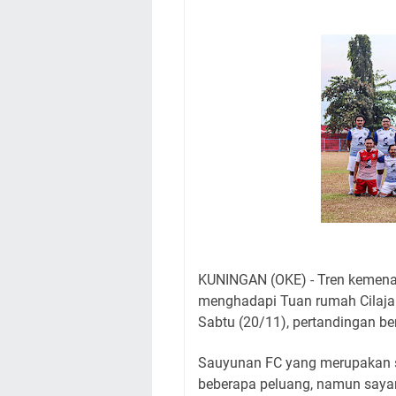
Nobar Final Piala 
Warga Mulai Kesuli
Kamuning Saluraka
Uniku Jadi Tuan 
Sudahkah Kita Mer
Info Sembako di Pa
Agenda Kegiatan Bu
Hanya Satu
KUNINGAN (OKE) - Tren kemenan
menghadapi Tuan rumah Cilaja 
Sabtu (20/11), pertandingan be
Sauyunan FC yang merupakan 
beberapa peluang, namun saya