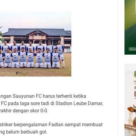
Presiden 2026 Bersama Kebo Bule Sangat Seru
tan Air Bersih Akibat Kekeringan, Polres Kuningan dan PAM Tirta
n 12 Ribu Liter
Rumah Pendampingan Penyusunan Dokumen SPMI
deka Dari Hawa Nafsu?
sar Kepuh Kuningan Kamis 6 Agustus 2026, Daging Naik, Telur Turun
pati Kuningan Jumat 7 Agustus 2026 Ada Tiga, Tapi yang Bakal Dihadiri
gan Sauyunan FC harus terhenti ketika
FC pada laga sore tadi di Stadion Leube Damar,
rakhir dengan skor 0-0.
striker berpengalaman Fadlan sempat membuat
ng belum berbuah gol.