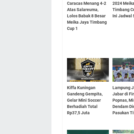
Caracas Menang 4-2
2024 Meik
Atas Salareuma,
Timbang Cu
Lolos Babak 8 Besar
Ini Jadwal 
Meika Jaya Timbang
Cup 1
Kiffa Kuningan
Lampung J
Gandeng Gempita,
Jabar di Fi
Gelar Mini Soccer
Popnas, Mi
Berhadiah Total
Dendam Di
Rp37,5 Juta
Pasukan Ti