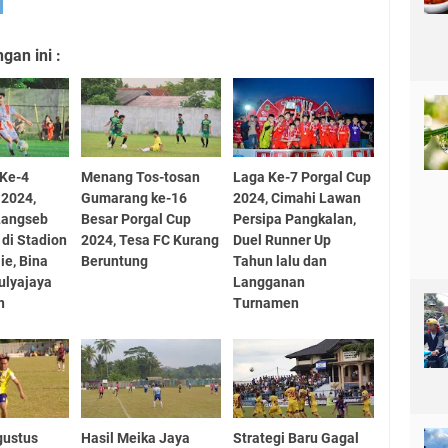
an ini :
 Ke-4
Menang Tos-tosan
Laga Ke-7 Porgal Cup
 2024,
Gumarang ke-16
2024, Cimahi Lawan
Langseb
Besar Porgal Cup
Persipa Pangkalan,
di Stadion
2024, Tesa FC Kurang
Duel Runner Up
ie, Bina
Beruntung
Tahun lalu dan
ulyajaya
Langganan
n
Turnamen
gustus
Hasil Meika Jaya
Strategi Baru Gagal