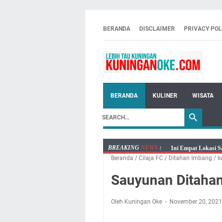
BERANDA
DISCLAIMER
PRIVACY POL
BERANDA
KULINER
WISATA
BREAKING
NEWS
:
Ini Empat Lokasi S
Beranda
/
Cilaja FC
/
Ditahan Imbang
/
k
Jumat 7 Agustus 20
Embun Pagi Jumat 
Sauyunan Ditahan
Tetap Berjalan Ke
Salat Lima Waktu i
Oleh Kuningan Oke
November 20, 202
Menenangkan, Ini J