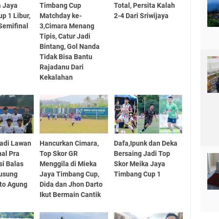
a Jaya
Timbang Cup
Total, Persita Kalah
p 1 Libur,
Matchday ke-
2-4 Dari Sriwijaya
Semifinal
3,Cimara Menang
Tipis, Catur Jadi
Bintang, Gol Nanda
Tidak Bisa Bantu
Rajadanu Dari
Kekalahan
adi Lawan
Hancurkan Cimara,
Dafa,Ipunk dan Deka
nal Pra
Top Skor GR
Bersaing Jadi Top
si Balas
Menggila di Mieka
Skor Meika Jaya
usung
Jaya Timbang Cup,
Timbang Cup 1
to Agung
Dida dan Jhon Darto
Ikut Bermain Cantik