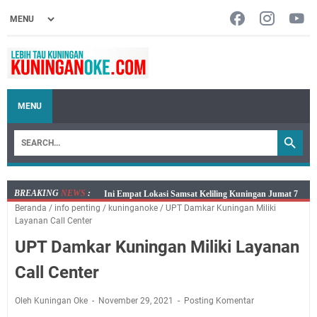
MENU
BREAKING
NEWS
:
Jumat 7 Agustus 2026 Mobil SIM Keliling Ada di
Beranda
/
info penting
/
kuninganoke
/
UPT Damkar Kuningan Miliki
Kecamatan Sindangagung
Layanan Call Center
Embun Pagi Jumat 8 Agustus 2026: Jika Keberkahan
UPT Damkar Kuningan Miliki Layanan
Dicabut Dari Hidupmu, Kamu Akan Tetap Berjalan
Kelaparan Meskipun Memiliki Sekarung Penuh Uang
Call Center
Salat Lima Waktu itu Bukan Cuma Kewajiban, Tapi
juga Tempat Beristirahat yang Paling Menenangkan, Ini
Oleh Kuningan Oke
November 29, 2021
Posting Komentar