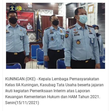
Jadwal Salat Wilayah Kuningan Jumat 7 Agustus 2026
Nobar Final Piala Presiden 2026 Bersama Kebo Bule
Sangat Seru
Warga Mulai Kesulitan Air Bersih Akibat Kekeringan,
Polres Kuningan dan PAM Tirta Kamuning Salurakan
12 Ribu Liter
Uniku Jadi Tuan Rumah Pendampingan Penyusunan
Dokumen SPMI
Sudahkah Kita Merdeka Dari Hawa Nafsu?
Info Sembako di Pasar Kepuh Kuningan Kamis 6
Agustus 2026, Daging Naik, Telur Turun
Agenda Kegiatan Bupati Kuningan Jumat 7 Agustus
2026 Ada Tiga, Tapi yang Bakal Dihadiri Hanya Satu
KUNINGAN (OKE) - Kepala Lembaga Pemasyarakatan
Ini Empat Lokasi Samsat Keliling Kuningan Jumat 7
Kelas IIA Kuningan, Kasubag Tata Usaha beserta jajaran
Agustus 2026
ikuti kegiatan Pemeriksaan Interim atas Laporan
Keuangan Kementerian Hukum dan HAM Tahun 2021.
Senin(15/11/2021)