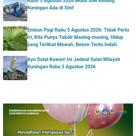
Rabu 5 Agustus 2026 Mobil SIM Keliling
Kuningan Ada di Sini!
Embun Pagi Rabu 5 Agustus 2026: Tidak Perlu
Iri, Kita Punya Takdir Masing-masing, Hidup
yang Terlihat Mewah, Belum Tentu Indah
Ayo Salat Kawan! Ini Jadwal Salat Wilayah
Kuningan Rabu 5 Agustus 2026