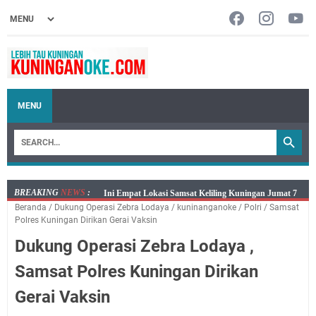
MENU
BREAKING
NEWS
:
Jumat 7 Agustus 2026 Mobil SIM Keliling Ada di
Beranda
/
Dukung Operasi Zebra Lodaya
/
kuninanganoke
/
Polri
/
Samsat
Kecamatan Sindangagung
Polres Kuningan Dirikan Gerai Vaksin
Embun Pagi Jumat 8 Agustus 2026: Jika Keberkahan
Dukung Operasi Zebra Lodaya ,
Dicabut Dari Hidupmu, Kamu Akan Tetap Berjalan
Kelaparan Meskipun Memiliki Sekarung Penuh Uang
Samsat Polres Kuningan Dirikan
Salat Lima Waktu itu Bukan Cuma Kewajiban, Tapi
Gerai Vaksin
juga Tempat Beristirahat yang Paling Menenangkan, Ini