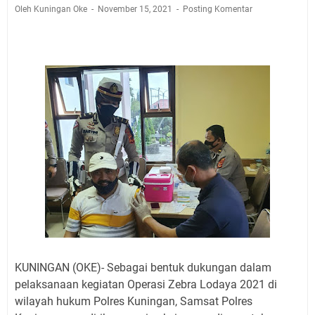
Jadwal Salat Wilayah Kuningan Jumat 7 Agustus 2026
Oleh Kuningan Oke
November 15, 2021
Posting Komentar
Nobar Final Piala Presiden 2026 Bersama Kebo Bule
Sangat Seru
Warga Mulai Kesulitan Air Bersih Akibat Kekeringan,
Polres Kuningan dan PAM Tirta Kamuning Salurakan
12 Ribu Liter
Uniku Jadi Tuan Rumah Pendampingan Penyusunan
Dokumen SPMI
Sudahkah Kita Merdeka Dari Hawa Nafsu?
Info Sembako di Pasar Kepuh Kuningan Kamis 6
Agustus 2026, Daging Naik, Telur Turun
Agenda Kegiatan Bupati Kuningan Jumat 7 Agustus
2026 Ada Tiga, Tapi yang Bakal Dihadiri Hanya Satu
Ini Empat Lokasi Samsat Keliling Kuningan Jumat 7
Agustus 2026
KUNINGAN (OKE)- Sebagai bentuk dukungan dalam
pelaksanaan kegiatan Operasi Zebra Lodaya 2021 di
wilayah hukum Polres Kuningan, Samsat Polres