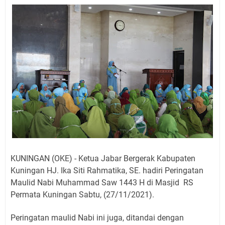
Jadwal Salat Wilayah Kuningan Jumat 7 Agustus 2026
Nobar Final Piala Presiden 2026 Bersama Kebo Bule
Sangat Seru
Warga Mulai Kesulitan Air Bersih Akibat Kekeringan,
Polres Kuningan dan PAM Tirta Kamuning Salurakan
12 Ribu Liter
Uniku Jadi Tuan Rumah Pendampingan Penyusunan
Dokumen SPMI
Sudahkah Kita Merdeka Dari Hawa Nafsu?
Info Sembako di Pasar Kepuh Kuningan Kamis 6
Agustus 2026, Daging Naik, Telur Turun
Agenda Kegiatan Bupati Kuningan Jumat 7 Agustus
2026 Ada Tiga, Tapi yang Bakal Dihadiri Hanya Satu
KUNINGAN (OKE) - Ketua Jabar Bergerak Kabupaten
Ini Empat Lokasi Samsat Keliling Kuningan Jumat 7
Kuningan HJ. Ika Siti Rahmatika, SE. hadiri Peringatan
Agustus 2026
Maulid Nabi Muhammad Saw 1443 H di Masjid RS
Permata Kuningan Sabtu, (27/11/2021).
Peringatan maulid Nabi ini juga, ditandai dengan