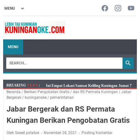
MENU
BREAKING
NEWS
:
Jumat 7 Agustus 2026 Mobil SIM Keliling Ada di
Beranda
/
Berikan Pengobatan Gratis
/
dan RS Permata Kuningan
/
Jabar
Kecamatan Sindangagung
Bergerak
/
kuninganoke
/
pemerintahan
Embun Pagi Jumat 8 Agustus 2026: Jika Keberkahan
Jabar Bergerak dan RS Permata
Dicabut Dari Hidupmu, Kamu Akan Tetap Berjalan
Kelaparan Meskipun Memiliki Sekarung Penuh Uang
Kuningan Berikan Pengobatan Gratis
Salat Lima Waktu itu Bukan Cuma Kewajiban, Tapi
juga Tempat Beristirahat yang Paling Menenangkan, Ini
Oleh Sweet potatoe
November 28, 2021
Posting Komentar