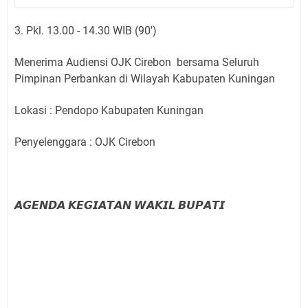
3. Pkl. 13.00 - 14.30 WIB (90')
Menerima Audiensi OJK Cirebon bersama Seluruh
Pimpinan Perbankan di Wilayah Kabupaten Kuningan
Lokasi : Pendopo Kabupaten Kuningan
Penyelenggara : OJK Cirebon
𝘼𝙂𝙀𝙉𝘿𝘼 𝙆𝙀𝙂𝙄𝘼𝙏𝘼𝙉 𝙒𝘼𝙆𝙄𝙇 𝘽𝙐𝙋𝘼𝙏𝙄