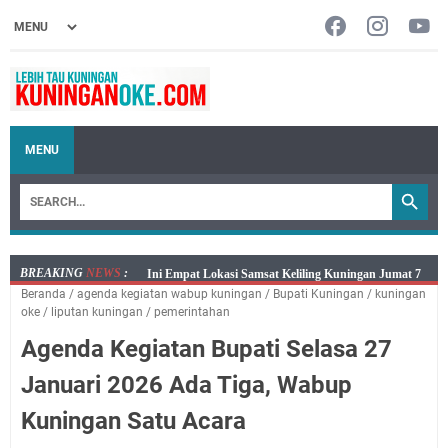
MENU
BREAKING
NEWS
:
Jumat 7 Agustus 2026 Mobil SIM Keliling Ada di
Beranda
/
agenda kegiatan wabup kuningan
/
Bupati Kuningan
/
kuningan
Kecamatan Sindangagung
oke
/
liputan kuningan
/
pemerintahan
Embun Pagi Jumat 8 Agustus 2026: Jika Keberkahan
Agenda Kegiatan Bupati Selasa 27
Dicabut Dari Hidupmu, Kamu Akan Tetap Berjalan
Kelaparan Meskipun Memiliki Sekarung Penuh Uang
Januari 2026 Ada Tiga, Wabup
Salat Lima Waktu itu Bukan Cuma Kewajiban, Tapi
Kuningan Satu Acara
juga Tempat Beristirahat yang Paling Menenangkan, Ini