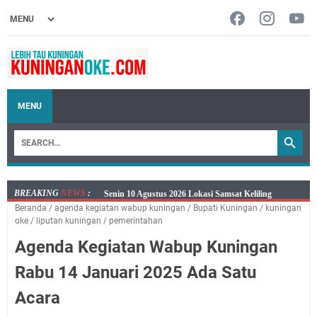
MENU
BREAKING
NEWS
:
Agenda Kegiatan Bupati dan Sekda Minggu 9 Agustus
Beranda
/
agenda kegiatan wabup kuningan
/
Bupati Kuningan
/
kuningan
2026 Hanya Satu, Wabup Kuningan Tiga Acara
oke
/
liputan kuningan
/
pemerintahan
Samsat Keliling Kuningan Minggu 9 Agustus 2026
Agenda Kegiatan Wabup Kuningan
Mau Perpanjang SIM? Ini Lokasi Mobil Keliling
Kuningan Sabtu 8 Agustus 2026
Rabu 14 Januari 2025 Ada Satu
Sabtu 8 Agustus 2026 Layanan Mobil Samsat Keliling
Acara
Ada di Sini!