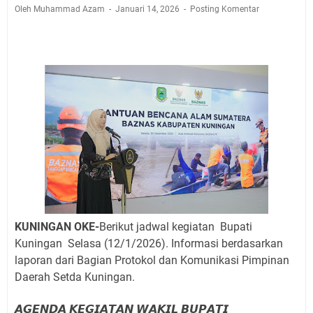
Agenda Kegiatan Bupati Kuningan Jumat 7 Agustus
Oleh Muhammad Azam
Januari 14, 2026
Posting Komentar
2026 Ada Tiga, Tapi yang Bakal Dihadiri Hanya Satu
Ini Empat Lokasi Samsat Keliling Kuningan Jumat 7
Agustus 2026
Jumat 7 Agustus 2026 Mobil SIM Keliling Ada di
Kecamatan Sindangagung
Embun Pagi Jumat 8 Agustus 2026: Jika Keberkahan
Dicabut Dari Hidupmu, Kamu Akan Tetap Berjalan
Kelaparan Meskipun Memiliki Sekarung Penuh Uang
Ini Jadwal Samsat Keliling Kuningan Senin 10 Agustus
2026
Senin 10 Agustus 2026 Lokasi Samsat Keliling
Kuningan Ada di Empat Lokasi
KUNINGAN OKE-
Berikut jadwal kegiatan Bupati
Kuningan Selasa (12
/1/2026). Informasi berdasarkan
laporan dari Bagian Protokol dan Komunikasi Pimpinan
Daerah Setda Kuningan.
𝘼𝙂𝙀𝙉𝘿𝘼 𝙆𝙀𝙂𝙄𝘼𝙏𝘼𝙉 𝙒𝘼𝙆𝙄𝙇 𝘽𝙐𝙋𝘼𝙏𝙄