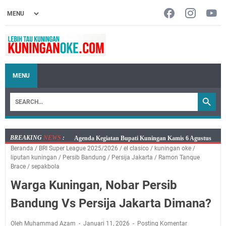
MENU
BREAKING
NEWS
:
Kamis 6 Agustus 2026 Mobil Samling Ada di Alun-alun
Beranda
/
BRI Super League 2025/2026
/
el clasico
/
kuningan oke
/
Luragung, Ini Persyaratan dan Besaran Biayanya
liputan kuningan
/
Persib Bandung
/
Persija Jakarta
/
Ramon Tanque
Layanan Mobil Samsat Keliling Kuningan Kamis 6
Brace
/
sepakbola
Agustus 2026 Ada di Empat Titik
Warga Kuningan, Nobar Persib
Embun Pagi Kamis 6 Agustus 2026: Tidak Semua
Bandung Vs Persija Jakarta Dimana?
Keterlambatan Berarti Kegagalan
Setiap Noda Ada Pembersihnya, Salat Bisa Menjadi
Oleh Muhammad Azam
Januari 11, 2026
Posting Komentar