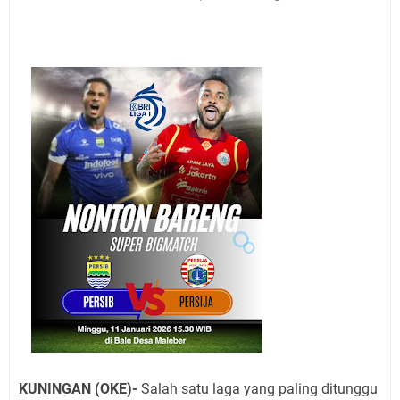
Pembersih Dosa Kita, Ini Jadwal Salat Wilayah
Kuningan Kamis 6 Agustus 2026
Agenda Kegiatan Bupati, Wabup dan Sekda Kuningan
Rabu 5 Agustus 2026 Masing-masing Dua Acara
Ini Lokasi Samling Kuningan Rabu 5 Agustus 2026
Rabu 5 Agustus 2026 Mobil SIM Keliling Kuningan Ada
di Sini!
Embun Pagi Rabu 5 Agustus 2026: Tidak Perlu Iri, Kita
Punya Takdir Masing-masing, Hidup yang Terlihat
Mewah, Belum Tentu Indah
Sudahkah Kita Merdeka Dari Hawa Nafsu?
Agenda Kegiatan Bupati Kuningan Kamis 6 Agustus
2026 Ada Tiga Acara
KUNINGAN (OKE)-
Salah satu laga yang paling ditunggu