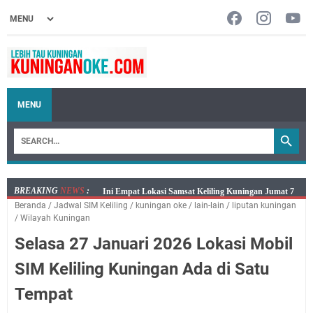
MENU
BREAKING
NEWS
:
Jumat 7 Agustus 2026 Mobil SIM Keliling Ada di
Beranda
/
Jadwal SIM Keliling
/
kuningan oke
/
lain-lain
/
liputan kuningan
Kecamatan Sindangagung
/
Wilayah Kuningan
Embun Pagi Jumat 8 Agustus 2026: Jika Keberkahan
Selasa 27 Januari 2026 Lokasi Mobil
Dicabut Dari Hidupmu, Kamu Akan Tetap Berjalan
Kelaparan Meskipun Memiliki Sekarung Penuh Uang
SIM Keliling Kuningan Ada di Satu
Salat Lima Waktu itu Bukan Cuma Kewajiban, Tapi
Tempat
juga Tempat Beristirahat yang Paling Menenangkan, Ini