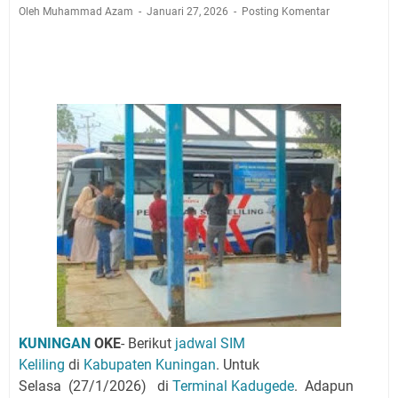
Jadwal Salat Wilayah Kuningan Jumat 7 Agustus 2026
Oleh Muhammad Azam
Januari 27, 2026
Posting Komentar
Nobar Final Piala Presiden 2026 Bersama Kebo Bule
Sangat Seru
Warga Mulai Kesulitan Air Bersih Akibat Kekeringan,
Polres Kuningan dan PAM Tirta Kamuning Salurakan
12 Ribu Liter
Uniku Jadi Tuan Rumah Pendampingan Penyusunan
Dokumen SPMI
Sudahkah Kita Merdeka Dari Hawa Nafsu?
Info Sembako di Pasar Kepuh Kuningan Kamis 6
Agustus 2026, Daging Naik, Telur Turun
Agenda Kegiatan Bupati Kuningan Jumat 7 Agustus
2026 Ada Tiga, Tapi yang Bakal Dihadiri Hanya Satu
Ini Empat Lokasi Samsat Keliling Kuningan Jumat 7
Agustus 2026
KUNINGAN
OKE
- Berikut
jadwal SIM
Keliling
di
Kabupaten Kuningan
. Untuk
Selasa
(27/1/2026)
di
Terminal Kadugede
.
Adapun