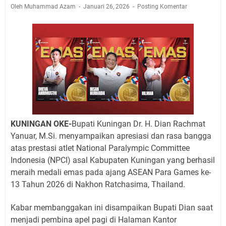
Jadwal Salat Wilayah Kuningan Jumat 7 Agustus 2026
Oleh Muhammad Azam
Januari 26, 2026
Posting Komentar
Nobar Final Piala Presiden 2026 Bersama Kebo Bule
Sangat Seru
Warga Mulai Kesulitan Air Bersih Akibat Kekeringan,
Polres Kuningan dan PAM Tirta Kamuning Salurakan
12 Ribu Liter
Uniku Jadi Tuan Rumah Pendampingan Penyusunan
Dokumen SPMI
Sudahkah Kita Merdeka Dari Hawa Nafsu?
Info Sembako di Pasar Kepuh Kuningan Kamis 6
KUNINGAN OKE-
Bupati Kuningan Dr. H. Dian Rachmat
Agustus 2026, Daging Naik, Telur Turun
Yanuar, M.Si. menyampaikan apresiasi dan rasa bangga
Agenda Kegiatan Bupati Kuningan Jumat 7 Agustus
atas prestasi atlet National Paralympic Committee
2026 Ada Tiga, Tapi yang Bakal Dihadiri Hanya Satu
Indonesia (NPCI) asal Kabupaten Kuningan yang berhasil
Ini Empat Lokasi Samsat Keliling Kuningan Jumat 7
meraih medali emas pada ajang ASEAN Para Games ke-
Agustus 2026
13 Tahun 2026 di Nakhon Ratchasima, Thailand.
Kabar membanggakan ini disampaikan Bupati Dian saat
menjadi pembina apel pagi di Halaman Kantor