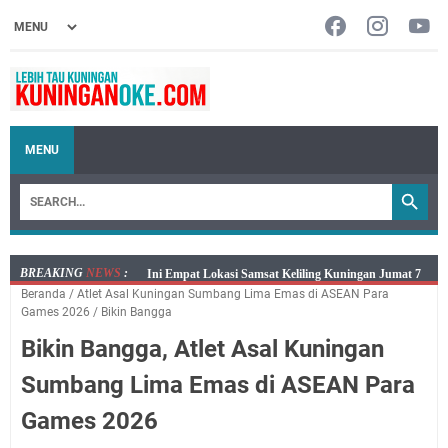
MENU
BREAKING
NEWS
:
Jumat 7 Agustus 2026 Mobil SIM Keliling Ada di
Beranda
/
Atlet Asal Kuningan Sumbang Lima Emas di ASEAN Para
Kecamatan Sindangagung
Games 2026
/
Bikin Bangga
Embun Pagi Jumat 8 Agustus 2026: Jika Keberkahan
Bikin Bangga, Atlet Asal Kuningan
Dicabut Dari Hidupmu, Kamu Akan Tetap Berjalan
Kelaparan Meskipun Memiliki Sekarung Penuh Uang
Sumbang Lima Emas di ASEAN Para
Salat Lima Waktu itu Bukan Cuma Kewajiban, Tapi
Games 2026
juga Tempat Beristirahat yang Paling Menenangkan, Ini