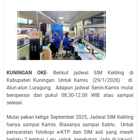
Jadwal Salat Wilayah Kuningan Jumat 7 Agustus 2026
Nobar Final Piala Presiden 2026 Bersama Kebo Bule
Sangat Seru
Warga Mulai Kesulitan Air Bersih Akibat Kekeringan,
Polres Kuningan dan PAM Tirta Kamuning Salurakan
12 Ribu Liter
Uniku Jadi Tuan Rumah Pendampingan Penyusunan
Dokumen SPMI
Sudahkah Kita Merdeka Dari Hawa Nafsu?
Info Sembako di Pasar Kepuh Kuningan Kamis 6
KUNINGAN OKE
- Berikut jadwal SIM Keliling di
Agustus 2026, Daging Naik, Telur Turun
Kabupaten Kuningan. Untuk Kamis
(29/1/2026)
di
Agenda Kegiatan Bupati Kuningan Jumat 7 Agustus
Alun-alun Luragung
.
Adapun jadwal Senin-Kamis mulai
2026 Ada Tiga, Tapi yang Bakal Dihadiri Hanya Satu
beroperasi dari pukul 08.30-12.00 WIB atau sampai
selesai.
Ini Empat Lokasi Samsat Keliling Kuningan Jumat 7
Agustus 2026
Mulai pekan ketiga September 2025, Jadwal SIM Keliling
hanya sampai Kamis. Biasanya sampai Sabtu.
Untuk
persyaratan fotokopi e-KTP dan SIM asli yang masih
berlaku 2 lembar. Lalu, untuk kesehatan (ada di lokasi),