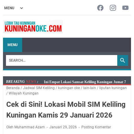
MENU
BREAKING
NEWS
:
Jumat 7 Agustus 2026 Mobil SIM Keliling Ada di
Beranda
/
Jadwal SIM Keliling
/
kuningan oke
/
lain-lain
/
liputan kuningan
Kecamatan Sindangagung
/
Wilayah Kuningan
Embun Pagi Jumat 8 Agustus 2026: Jika Keberkahan
Cek di Sini! Lokasi Mobil SIM Keliling
Dicabut Dari Hidupmu, Kamu Akan Tetap Berjalan
Kelaparan Meskipun Memiliki Sekarung Penuh Uang
Kuningan Kamis 29 Januari 2026
Salat Lima Waktu itu Bukan Cuma Kewajiban, Tapi
juga Tempat Beristirahat yang Paling Menenangkan, Ini
Oleh Muhammad Azam
Januari 29, 2026
Posting Komentar