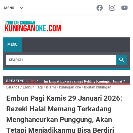
MENU
BREAKING
NEWS
:
Jumat 7 Agustus 2026 Mobil SIM Keliling Ada di
Beranda
/
‌Embun Pagi
/
Islami
/
kuningan oke
/
liputan kuningan
Kecamatan Sindangagung
Embun Pagi Kamis 29 Januari 2026:
Embun Pagi Jumat 8 Agustus 2026: Jika Keberkahan
Dicabut Dari Hidupmu, Kamu Akan Tetap Berjalan
Rezeki Halal Memang Terkadang
Kelaparan Meskipun Memiliki Sekarung Penuh Uang
Menghancurkan Punggung, Akan
Salat Lima Waktu itu Bukan Cuma Kewajiban, Tapi
juga Tempat Beristirahat yang Paling Menenangkan, Ini
Tetapi Menjadikanmu Bisa Berdiri