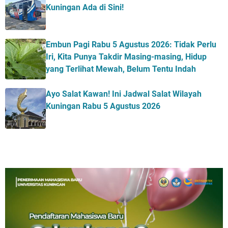
Kuningan Ada di Sini!
Embun Pagi Rabu 5 Agustus 2026: Tidak Perlu
Iri, Kita Punya Takdir Masing-masing, Hidup
yang Terlihat Mewah, Belum Tentu Indah
Ayo Salat Kawan! Ini Jadwal Salat Wilayah
Kuningan Rabu 5 Agustus 2026