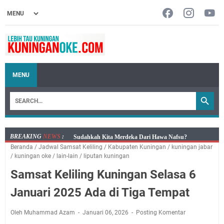
MENU
BREAKING
NEWS
:
Info Sembako di Pasar Kepuh Kuningan Kamis 6
Beranda
/
Jadwal Samsat Keliling
/
Kabupaten Kuningan
/
kuningan jabar
Agustus 2026, Daging Naik, Telur Turun
/
kuningan oke
/
lain-lain
/
liputan kuningan
Agenda Kegiatan Bupati Kuningan Kamis 6 Agustus
Samsat Keliling Kuningan Selasa 6
2026 Ada Tiga Acara
Kamis 6 Agustus 2026 Mobil Samling Ada di Alun-alun
Januari 2025 Ada di Tiga Tempat
Luragung, Ini Persyaratan dan Besaran Biayanya
Layanan Mobil Samsat Keliling Kuningan Kamis 6
Oleh Muhammad Azam
Januari 06, 2026
Posting Komentar