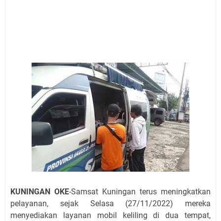
Agustus 2026 Ada di Empat Titik
Embun Pagi Kamis 6 Agustus 2026: Tidak Semua
Keterlambatan Berarti Kegagalan
Setiap Noda Ada Pembersihnya, Salat Bisa Menjadi
Pembersih Dosa Kita, Ini Jadwal Salat Wilayah
Kuningan Kamis 6 Agustus 2026
Agenda Kegiatan Bupati, Wabup dan Sekda Kuningan
Rabu 5 Agustus 2026 Masing-masing Dua Acara
Ini Lokasi Samling Kuningan Rabu 5 Agustus 2026
Uniku Jadi Tuan Rumah Pendampingan Penyusunan
Dokumen SPMI
Sudahkah Kita Merdeka Dari Hawa Nafsu?
KUNINGAN OKE
-Samsat Kuningan terus meningkatkan
pelayanan, sejak Selasa (27/11/2022) mereka
menyediakan layanan mobil keliling di dua tempat,