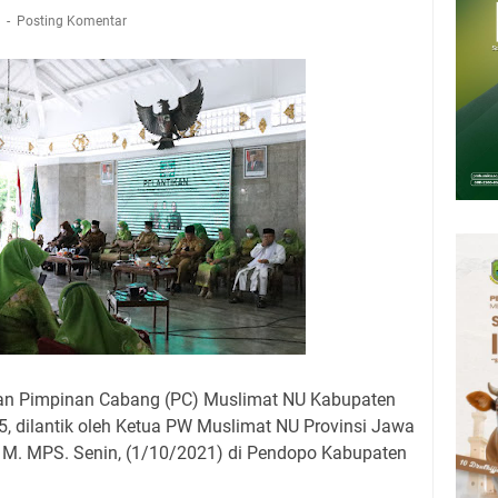
Presiden 2026 Bersama Kebo Bule Sangat Seru
1
Posting Komentar
tan Air Bersih Akibat Kekeringan, Polres Kuningan dan PAM Tirta
n 12 Ribu Liter
Rumah Pendampingan Penyusunan Dokumen SPMI
deka Dari Hawa Nafsu?
sar Kepuh Kuningan Kamis 6 Agustus 2026, Daging Naik, Telur Turun
pati Kuningan Jumat 7 Agustus 2026 Ada Tiga, Tapi yang Bakal Dihadiri
an Pimpinan Cabang (PC) Muslimat NU Kabupaten
, dilantik oleh Ketua PW Muslimat NU Provinsi Jawa
la, M. MPS. Senin, (1/10/2021) di Pendopo Kabupaten