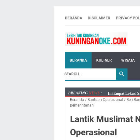
BERANDA
DISCLAIMER
PRIVACY POL
BERANDA
KULINER
WISATA
BREAKING
NEWS
:
Ini Empat Lokasi S
Beranda
/
Bantuan Operasional
/
Beri Ba
Jumat 7 Agustus 20
pemerintahan
Embun Pagi Jumat 
Lantik Muslimat N
Tetap Berjalan Ke
Salat Lima Waktu i
Operasional
Menenangkan, Ini J