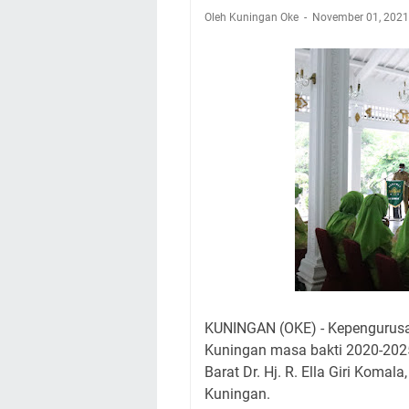
Nobar Final Piala 
Oleh Kuningan Oke
November 01, 202
Warga Mulai Kesuli
Kamuning Saluraka
Uniku Jadi Tuan 
Sudahkah Kita Mer
Info Sembako di Pa
Agenda Kegiatan Bu
Hanya Satu
KUNINGAN (OKE) - Kepengurus
Kuningan masa bakti 2020-2025
Barat Dr. Hj. R. Ella Giri Koma
Kuningan.