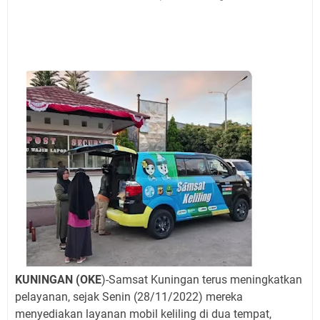
Jadwal Salat Wilayah Kuningan Jumat 7 Agustus 2026
Nobar Final Piala Presiden 2026 Bersama Kebo Bule
Sangat Seru
Warga Mulai Kesulitan Air Bersih Akibat Kekeringan,
Polres Kuningan dan PAM Tirta Kamuning Salurakan
12 Ribu Liter
Uniku Jadi Tuan Rumah Pendampingan Penyusunan
Dokumen SPMI
Sudahkah Kita Merdeka Dari Hawa Nafsu?
Info Sembako di Pasar Kepuh Kuningan Kamis 6
Agustus 2026, Daging Naik, Telur Turun
Agenda Kegiatan Bupati Kuningan Jumat 7 Agustus
2026 Ada Tiga, Tapi yang Bakal Dihadiri Hanya Satu
Ini Empat Lokasi Samsat Keliling Kuningan Jumat 7
Agustus 2026
KUNINGAN (OKE
)-Samsat Kuningan terus meningkatkan
pelayanan, sejak Senin (28/11/2022) mereka
menyediakan layanan mobil keliling di dua tempat,