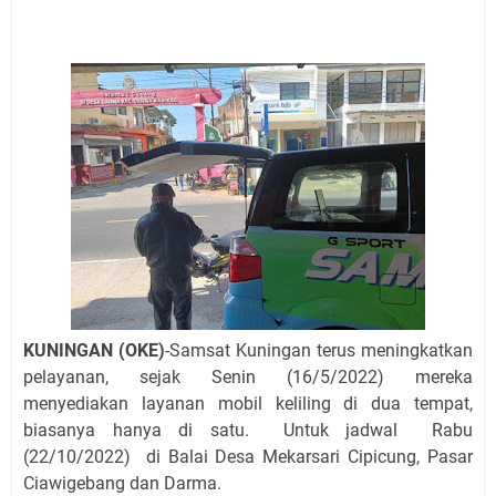
Sabtu 8 Agustus 2026 Layanan Mobil Samsat Keliling
Ada di Sini!
Agenda Kegiatan Bupati Kuningan Jumat 7 Agustus
2026 Ada Tiga, Tapi yang Bakal Dihadiri Hanya Satu
Ini Empat Lokasi Samsat Keliling Kuningan Jumat 7
Agustus 2026
Jumat 7 Agustus 2026 Mobil SIM Keliling Ada di
Kecamatan Sindangagung
Agenda Kegiatan Bupati Senin 10 Agustus 2026 Ada
Tiga, Wabup dan Sekda Kuningan Dua Acara
Ini Jadwal Samsat Keliling Kuningan Senin 10 Agustus
2026
KUNINGAN (OKE)
-Samsat Kuningan terus meningkatkan
pelayanan, sejak Senin (16/5/2022) mereka
menyediakan layanan mobil keliling di dua tempat,
biasanya hanya di satu.
Untuk jadwal Rabu
(22/10/2022) di
Balai Desa Mekarsari Cipicung, Pasar
Ciawigebang dan Darma.