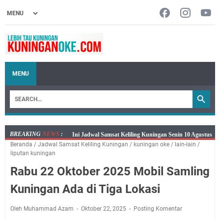
MENU
BREAKING
NEWS
:
Senin 10 Agustus 2026 Lokasi Samsat Keliling
Beranda
/
Jadwal Samsat Keliling Kuningan
/
kuningan oke
/
lain-lain
/
Kuningan Ada di Empat Lokasi
liputan kuningan
Agenda Kegiatan Bupati dan Sekda Minggu 9 Agustus
Rabu 22 Oktober 2025 Mobil Samling
2026 Hanya Satu, Wabup Kuningan Tiga Acara
Samsat Keliling Kuningan Minggu 9 Agustus 2026
Kuningan Ada di Tiga Lokasi
Mau Perpanjang SIM? Ini Lokasi Mobil Keliling
Kuningan Sabtu 8 Agustus 2026
Oleh Muhammad Azam
Oktober 22, 2025
Posting Komentar