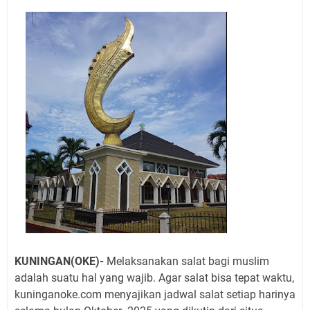
Jadwal Salat Wilayah Kuningan Jumat 7 Agustus 2026
Nobar Final Piala Presiden 2026 Bersama Kebo Bule
Sangat Seru
Warga Mulai Kesulitan Air Bersih Akibat Kekeringan,
Polres Kuningan dan PAM Tirta Kamuning Salurakan
12 Ribu Liter
Uniku Jadi Tuan Rumah Pendampingan Penyusunan
Dokumen SPMI
Sudahkah Kita Merdeka Dari Hawa Nafsu?
Info Sembako di Pasar Kepuh Kuningan Kamis 6
Agustus 2026, Daging Naik, Telur Turun
Agenda Kegiatan Bupati Kuningan Jumat 7 Agustus
2026 Ada Tiga, Tapi yang Bakal Dihadiri Hanya Satu
Ini Empat Lokasi Samsat Keliling Kuningan Jumat 7
Agustus 2026
KUNINGAN(OKE)-
Melaksanakan salat bagi muslim
adalah suatu hal yang wajib. Agar salat bisa tepat waktu,
kuninganoke.com menyajikan jadwal salat setiap harinya