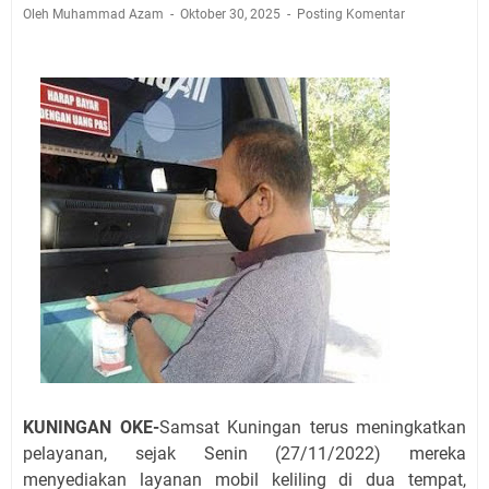
Jadwal Salat Wilayah Kuningan Jumat 7 Agustus 2026
Oleh Muhammad Azam
Oktober 30, 2025
Posting Komentar
Nobar Final Piala Presiden 2026 Bersama Kebo Bule
Sangat Seru
Warga Mulai Kesulitan Air Bersih Akibat Kekeringan,
Polres Kuningan dan PAM Tirta Kamuning Salurakan
12 Ribu Liter
Uniku Jadi Tuan Rumah Pendampingan Penyusunan
Dokumen SPMI
Sudahkah Kita Merdeka Dari Hawa Nafsu?
Info Sembako di Pasar Kepuh Kuningan Kamis 6
Agustus 2026, Daging Naik, Telur Turun
Agenda Kegiatan Bupati Kuningan Jumat 7 Agustus
2026 Ada Tiga, Tapi yang Bakal Dihadiri Hanya Satu
Ini Empat Lokasi Samsat Keliling Kuningan Jumat 7
Agustus 2026
KUNINGAN OKE-
Samsat Kuningan terus meningkatkan
pelayanan, sejak Senin (27/11/2022) mereka
menyediakan layanan mobil keliling di dua tempat,