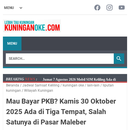
MENU
BREAKING
NEWS
:
Jumat 7 Agustus 2026 Mobil SIM Keliling Ada di
Beranda
/
Jadwal Samsat Keliling
/
kuningan oke
/
lain-lain
/
liputan
Kecamatan Sindangagung
kuningan
/
Wilayah Kuningan
Embun Pagi Jumat 8 Agustus 2026: Jika Keberkahan
Mau Bayar PKB? Kamis 30 Oktober
Dicabut Dari Hidupmu, Kamu Akan Tetap Berjalan
Kelaparan Meskipun Memiliki Sekarung Penuh Uang
2025 Ada di Tiga Tempat, Salah
Salat Lima Waktu itu Bukan Cuma Kewajiban, Tapi
Satunya di Pasar Maleber
juga Tempat Beristirahat yang Paling Menenangkan, Ini