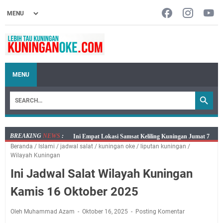
MENU
BREAKING
NEWS
:
Jumat 7 Agustus 2026 Mobil SIM Keliling Ada di
Beranda
/
Islami
/
jadwal salat
/
kuningan oke
/
liputan kuningan
/
Kecamatan Sindangagung
Wilayah Kuningan
Embun Pagi Jumat 8 Agustus 2026: Jika Keberkahan
Ini Jadwal Salat Wilayah Kuningan
Dicabut Dari Hidupmu, Kamu Akan Tetap Berjalan
Kelaparan Meskipun Memiliki Sekarung Penuh Uang
Kamis 16 Oktober 2025
Salat Lima Waktu itu Bukan Cuma Kewajiban, Tapi
juga Tempat Beristirahat yang Paling Menenangkan, Ini
Oleh Muhammad Azam
Oktober 16, 2025
Posting Komentar