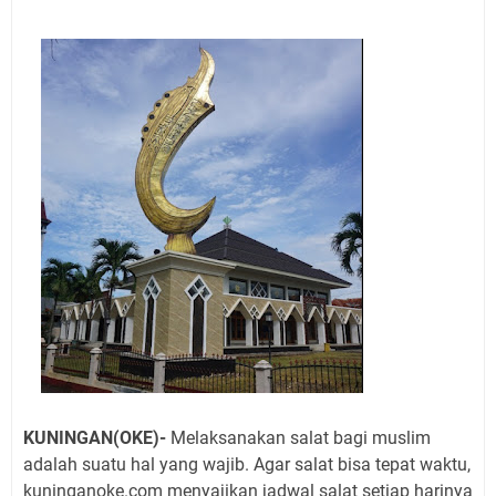
Jadwal Salat Wilayah Kuningan Jumat 7 Agustus 2026
Nobar Final Piala Presiden 2026 Bersama Kebo Bule
Sangat Seru
Warga Mulai Kesulitan Air Bersih Akibat Kekeringan,
Polres Kuningan dan PAM Tirta Kamuning Salurakan
12 Ribu Liter
Uniku Jadi Tuan Rumah Pendampingan Penyusunan
Dokumen SPMI
Sudahkah Kita Merdeka Dari Hawa Nafsu?
Info Sembako di Pasar Kepuh Kuningan Kamis 6
Agustus 2026, Daging Naik, Telur Turun
Agenda Kegiatan Bupati Kuningan Jumat 7 Agustus
2026 Ada Tiga, Tapi yang Bakal Dihadiri Hanya Satu
Ini Empat Lokasi Samsat Keliling Kuningan Jumat 7
Agustus 2026
KUNINGAN(OKE)-
Melaksanakan salat bagi muslim
adalah suatu hal yang wajib. Agar salat bisa tepat waktu,
kuninganoke.com menyajikan jadwal salat setiap harinya