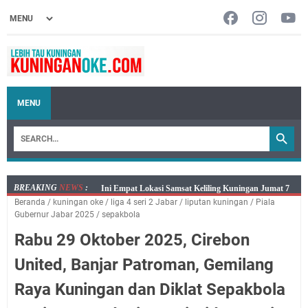
MENU
BREAKING
NEWS
:
Jumat 7 Agustus 2026 Mobil SIM Keliling Ada di
Beranda
/
kuningan oke
/
liga 4 seri 2 Jabar
/
liputan kuningan
/
Piala
Kecamatan Sindangagung
Gubernur Jabar 2025
/
sepakbola
Embun Pagi Jumat 8 Agustus 2026: Jika Keberkahan
Rabu 29 Oktober 2025, Cirebon
Dicabut Dari Hidupmu, Kamu Akan Tetap Berjalan
Kelaparan Meskipun Memiliki Sekarung Penuh Uang
United, Banjar Patroman, Gemilang
Salat Lima Waktu itu Bukan Cuma Kewajiban, Tapi
Raya Kuningan dan Diklat Sepakbola
juga Tempat Beristirahat yang Paling Menenangkan, Ini