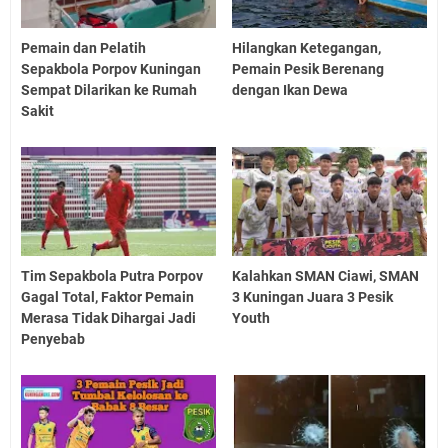
Pemain dan Pelatih
Hilangkan Ketegangan,
Sepakbola Porpov Kuningan
Pemain Pesik Berenang
Sempat Dilarikan ke Rumah
dengan Ikan Dewa
Sakit
Tim Sepakbola Putra Porpov
Kalahkan SMAN Ciawi, SMAN
Gagal Total, Faktor Pemain
3 Kuningan Juara 3 Pesik
Merasa Tidak Dihargai Jadi
Youth
Penyebab