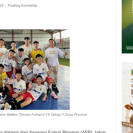
n 12 Ribu Liter
025
Posting Komentar
Rumah Pendampingan Penyusunan Dokumen SPMI
deka Dari Hawa Nafsu?
sar Kepuh Kuningan Kamis 6 Agustus 2026, Daging Naik, Telur Turun
pati Kuningan Jumat 7 Agustus 2026 Ada Tiga, Tapi yang Bakal Dihadiri
amsat Keliling Kuningan Jumat 7 Agustus 2026
26 Mobil SIM Keliling Ada di Kecamatan Sindangagung
los Seleksi Timnas Futsal U-19 Tahap 3 Zona Provinsi
 datang dari Asosiasi Futsal Provinsi (AFP) Jabar,