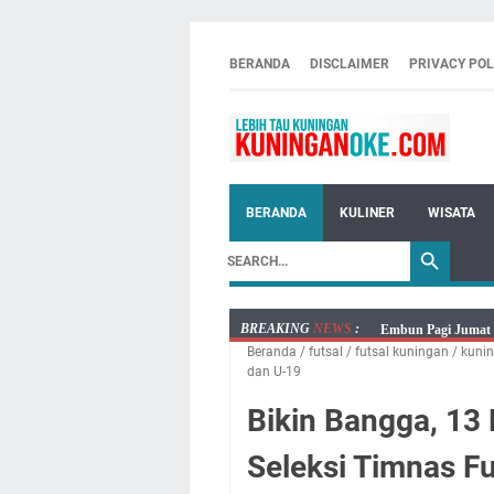
BERANDA
DISCLAIMER
PRIVACY POL
BERANDA
KULINER
WISATA
BREAKING
NEWS
:
Embun Pagi Jumat 
Beranda
/
futsal
/
futsal kuningan
/
kuni
Tetap Berjalan Ke
dan U-19
Salat Lima Waktu i
Bikin Bangga, 13
Menenangkan, Ini J
Nobar Final Piala 
Seleksi Timnas F
Warga Mulai Kesuli