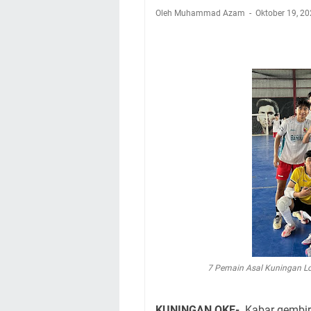
Kamuning Saluraka
Oleh Muhammad Azam
Oktober 19, 2
Uniku Jadi Tuan 
Sudahkah Kita Mer
Info Sembako di Pa
Agenda Kegiatan Bu
Hanya Satu
Ini Empat Lokasi S
Jumat 7 Agustus 20
7 Pemain Asal Kuningan Lo
KUNINGAN OKE-
Kabar gembira