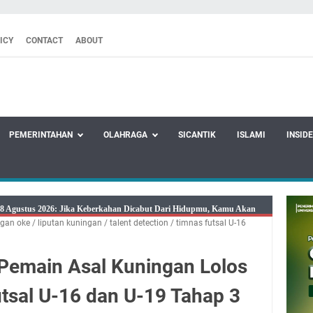
ICY
CONTACT
ABOUT
PEMERINTAHAN
OLAHRAGA
SICANTIK
ISLAMI
INSID
8 Agustus 2026: Jika Keberkahan Dicabut Dari Hidupmu, Kamu Akan
ngan oke
/
liputan kuningan
/
talent detection
/
timnas futsal U-16
laparan Meskipun Memiliki Sekarung Penuh Uang
tu Bukan Cuma Kewajiban, Tapi juga Tempat Beristirahat yang Paling
 Pemain Asal Kuningan Lolos
adwal Salat Wilayah Kuningan Jumat 7 Agustus 2026
Presiden 2026 Bersama Kebo Bule Sangat Seru
utsal U-16 dan U-19 Tahap 3
tan Air Bersih Akibat Kekeringan, Polres Kuningan dan PAM Tirta