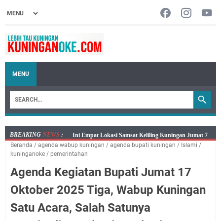
MENU
BREAKING
NEWS
:
Jumat 7 Agustus 2026 Mobil SIM Keliling Ada di
Beranda
/
agenda wabup kuningan
/
agenda bupati kuningan
/
Islami
/
Kecamatan Sindangagung
kuninganoke
/
pemerintahan
Embun Pagi Jumat 8 Agustus 2026: Jika Keberkahan
Agenda Kegiatan Bupati Jumat 17
Dicabut Dari Hidupmu, Kamu Akan Tetap Berjalan
Kelaparan Meskipun Memiliki Sekarung Penuh Uang
Oktober 2025 Tiga, Wabup Kuningan
Salat Lima Waktu itu Bukan Cuma Kewajiban, Tapi
Satu Acara, Salah Satunya
juga Tempat Beristirahat yang Paling Menenangkan, Ini