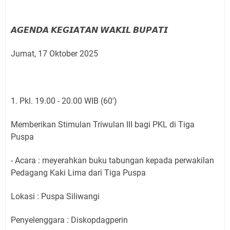
𝘼𝙂𝙀𝙉𝘿𝘼 𝙆𝙀𝙂𝙄𝘼𝙏𝘼𝙉 𝙒𝘼𝙆𝙄𝙇 𝘽𝙐𝙋𝘼𝙏𝙄
Jumat, 17 Oktober 2025
1. Pkl. 19.00 - 20.00 WIB (60')
Memberikan Stimulan Triwulan III bagi PKL di Tiga
Puspa
- Acara : meyerahkan buku tabungan kepada perwakilan
Pedagang Kaki Lima dari Tiga Puspa
Lokasi : Puspa Siliwangi
Penyelenggara : Diskopdagperin