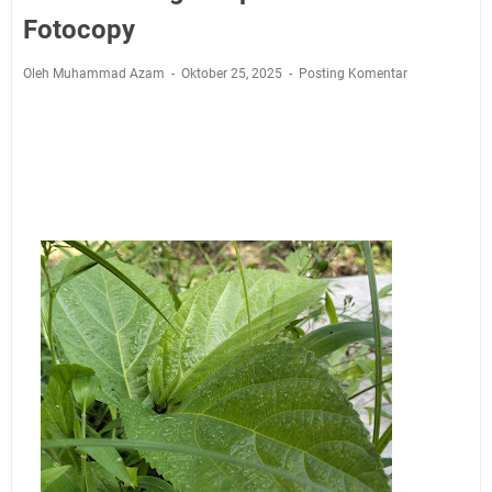
Jadwal Salat Wilayah Kuningan Jumat 7 Agustus 2026
Fotocopy
Nobar Final Piala Presiden 2026 Bersama Kebo Bule
Sangat Seru
Oleh Muhammad Azam
Oktober 25, 2025
Posting Komentar
Warga Mulai Kesulitan Air Bersih Akibat Kekeringan,
Polres Kuningan dan PAM Tirta Kamuning Salurakan
12 Ribu Liter
Uniku Jadi Tuan Rumah Pendampingan Penyusunan
Dokumen SPMI
Sudahkah Kita Merdeka Dari Hawa Nafsu?
Info Sembako di Pasar Kepuh Kuningan Kamis 6
Agustus 2026, Daging Naik, Telur Turun
Agenda Kegiatan Bupati Kuningan Jumat 7 Agustus
2026 Ada Tiga, Tapi yang Bakal Dihadiri Hanya Satu
Ini Empat Lokasi Samsat Keliling Kuningan Jumat 7
Agustus 2026