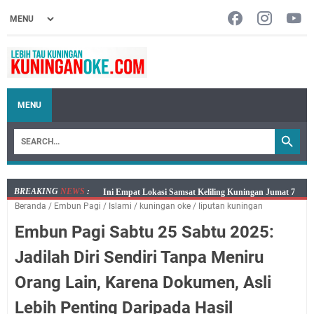
MENU
BREAKING
NEWS
:
Jumat 7 Agustus 2026 Mobil SIM Keliling Ada di
Beranda
/
‌Embun Pagi
/
Islami
/
kuningan oke
/
liputan kuningan
Kecamatan Sindangagung
Embun Pagi Sabtu 25 Sabtu 2025:
Embun Pagi Jumat 8 Agustus 2026: Jika Keberkahan
Dicabut Dari Hidupmu, Kamu Akan Tetap Berjalan
Jadilah Diri Sendiri Tanpa Meniru
Kelaparan Meskipun Memiliki Sekarung Penuh Uang
Orang Lain, Karena Dokumen, Asli
Salat Lima Waktu itu Bukan Cuma Kewajiban, Tapi
juga Tempat Beristirahat yang Paling Menenangkan, Ini
Lebih Penting Daripada Hasil