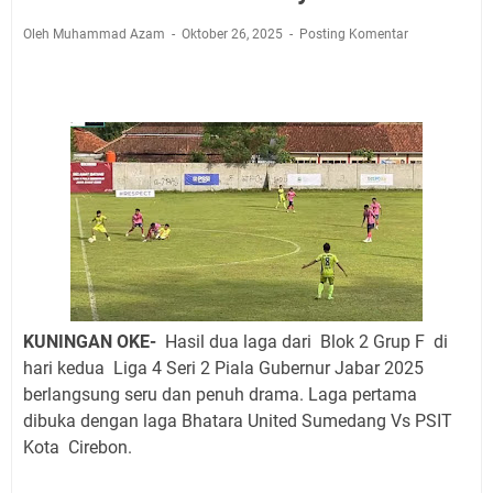
Jadwal Salat Wilayah Kuningan Jumat 7 Agustus 2026
Nobar Final Piala Presiden 2026 Bersama Kebo Bule
Oleh Muhammad Azam
Oktober 26, 2025
Posting Komentar
Sangat Seru
Warga Mulai Kesulitan Air Bersih Akibat Kekeringan,
Polres Kuningan dan PAM Tirta Kamuning Salurakan
12 Ribu Liter
Uniku Jadi Tuan Rumah Pendampingan Penyusunan
Dokumen SPMI
Sudahkah Kita Merdeka Dari Hawa Nafsu?
Info Sembako di Pasar Kepuh Kuningan Kamis 6
Agustus 2026, Daging Naik, Telur Turun
Agenda Kegiatan Bupati Kuningan Jumat 7 Agustus
2026 Ada Tiga, Tapi yang Bakal Dihadiri Hanya Satu
KUNINGAN OKE-
Hasil dua laga dari Blok 2 Grup F di
Ini Empat Lokasi Samsat Keliling Kuningan Jumat 7
hari kedua Liga 4 Seri 2 Piala Gubernur Jabar 2025
Agustus 2026
berlangsung seru dan penuh drama. Laga pertama
dibuka dengan laga Bhatara United Sumedang Vs PSIT
Kota Cirebon.