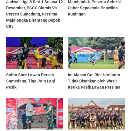
Jadwal Liga 3 Seri 1 Selasa 12
Membludak, Peserta Seleksi
Desember, PSGC Ciamis Vs
Cabor Sepakbola Popwilda
Perses Sumedang, Persima
Kuningan
Majalengka Ditantang Depok
City
Sabtu Sore Lawan Perses
Ini Alasan Gol Rio Hardianto
Sumedang, Tiga Poin Lagi
Tidak Disahkan oleh Wasit
Pesik!
Ketika Pesik Lawan Persima