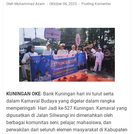
Jadwal Salat Wilayah Kuningan Jumat 7 Agustus 2026
Oleh Muhammad Azam
Oktober 06, 2025
Posting Komentar
Nobar Final Piala Presiden 2026 Bersama Kebo Bule
Sangat Seru
Warga Mulai Kesulitan Air Bersih Akibat Kekeringan,
Polres Kuningan dan PAM Tirta Kamuning Salurakan
12 Ribu Liter
Uniku Jadi Tuan Rumah Pendampingan Penyusunan
Dokumen SPMI
Sudahkah Kita Merdeka Dari Hawa Nafsu?
Info Sembako di Pasar Kepuh Kuningan Kamis 6
Agustus 2026, Daging Naik, Telur Turun
Agenda Kegiatan Bupati Kuningan Jumat 7 Agustus
2026 Ada Tiga, Tapi yang Bakal Dihadiri Hanya Satu
KUNINGAN OKE
- Bank Kuningan hari ini turut serta
Ini Empat Lokasi Samsat Keliling Kuningan Jumat 7
dalam Karnaval Budaya yang digelar dalam rangka
Agustus 2026
memperingati Hari Jadi ke-527 Kuningan. Karnaval yang
dipusatkan di Jalan Siliwangi ini dimeriahkan oleh
berbagai komunitas seni, pelajar, mahasiswa, dan
perwakilan dari seluruh elemen masyarakat di Kabupaten