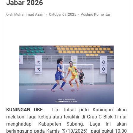
Jadwal Salat Wilayah Kuningan Jumat 7 Agustus 2026
Jabar 2026
Nobar Final Piala Presiden 2026 Bersama Kebo Bule
Oleh Muhammad Azam
Oktober 09, 2025
Posting Komentar
Sangat Seru
Warga Mulai Kesulitan Air Bersih Akibat Kekeringan,
Polres Kuningan dan PAM Tirta Kamuning Salurakan
12 Ribu Liter
Uniku Jadi Tuan Rumah Pendampingan Penyusunan
Dokumen SPMI
Sudahkah Kita Merdeka Dari Hawa Nafsu?
Info Sembako di Pasar Kepuh Kuningan Kamis 6
Agustus 2026, Daging Naik, Telur Turun
Agenda Kegiatan Bupati Kuningan Jumat 7 Agustus
2026 Ada Tiga, Tapi yang Bakal Dihadiri Hanya Satu
Ini Empat Lokasi Samsat Keliling Kuningan Jumat 7
Agustus 2026
KUNINGAN OKE
- Tim futsal putri Kuningan akan
melakoni laga ketiga atau terakhir di Grup C Blok Timur
menghadapi Kabupaten Subang. Laga ini akan
berlangsung pada Kamis (9/10/2025) pagi pukul 10.00