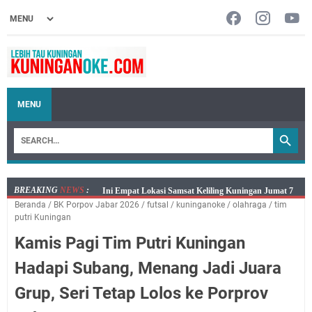
MENU
BREAKING
NEWS
:
Jumat 7 Agustus 2026 Mobil SIM Keliling Ada di
Beranda
/
BK Porpov Jabar 2026
/
futsal
/
kuninganoke
/
olahraga
/
tim
Kecamatan Sindangagung
putri Kuningan
Embun Pagi Jumat 8 Agustus 2026: Jika Keberkahan
Kamis Pagi Tim Putri Kuningan
Dicabut Dari Hidupmu, Kamu Akan Tetap Berjalan
Kelaparan Meskipun Memiliki Sekarung Penuh Uang
Hadapi Subang, Menang Jadi Juara
Salat Lima Waktu itu Bukan Cuma Kewajiban, Tapi
Grup, Seri Tetap Lolos ke Porprov
juga Tempat Beristirahat yang Paling Menenangkan, Ini