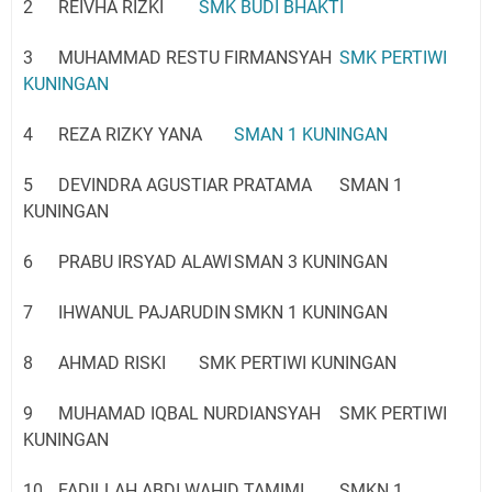
2
REIVHA RIZKI
SMK BUDI BHAKTI
3
MUHAMMAD RESTU FIRMANSYAH
SMK PERTIWI
KUNINGAN
4
REZA RIZKY YANA
SMAN 1 KUNINGAN
5
DEVINDRA AGUSTIAR PRATAMA
SMAN 1
KUNINGAN
6
PRABU IRSYAD ALAWI
SMAN 3 KUNINGAN
7
IHWANUL PAJARUDIN
SMKN 1 KUNINGAN
8
AHMAD RISKI
SMK PERTIWI KUNINGAN
9
MUHAMAD IQBAL NURDIANSYAH
SMK PERTIWI
KUNINGAN
10
FADILLAH ABDI WAHID TAMIMI
SMKN 1