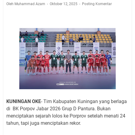
Jadwal Salat Wilayah Kuningan Jumat 7 Agustus 2026
Oleh Muhammad Azam
Oktober 12, 2025
Posting Komentar
Nobar Final Piala Presiden 2026 Bersama Kebo Bule
Sangat Seru
Warga Mulai Kesulitan Air Bersih Akibat Kekeringan,
Polres Kuningan dan PAM Tirta Kamuning Salurakan
12 Ribu Liter
Uniku Jadi Tuan Rumah Pendampingan Penyusunan
Dokumen SPMI
Sudahkah Kita Merdeka Dari Hawa Nafsu?
Info Sembako di Pasar Kepuh Kuningan Kamis 6
Agustus 2026, Daging Naik, Telur Turun
Agenda Kegiatan Bupati Kuningan Jumat 7 Agustus
2026 Ada Tiga, Tapi yang Bakal Dihadiri Hanya Satu
Ini Empat Lokasi Samsat Keliling Kuningan Jumat 7
KUNINGAN OKE
- Tim Kabupaten Kuningan yang berlaga
Agustus 2026
di BK Porpov Jabar 2026 Grup D Pantura. Bukan
menciptakan sejarah lolos ke Porprov setelah menati 24
tahun, tapi juga menciptakan rekor.