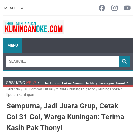
MENU
BREAKING
NEWS
:
Jumat 7 Agustus 2026 Mobil SIM Keliling Ada di
Beranda
/
BK Porprov Futsal
/
futsal
/
kuningan gacor
/
kuninganoke
/
Kecamatan Sindangagung
liputan kuningan
Embun Pagi Jumat 8 Agustus 2026: Jika Keberkahan
Sempurna, Jadi Juara Grup, Cetak
Dicabut Dari Hidupmu, Kamu Akan Tetap Berjalan
Kelaparan Meskipun Memiliki Sekarung Penuh Uang
Gol 31 Gol, Warga Kuningan: Terima
Salat Lima Waktu itu Bukan Cuma Kewajiban, Tapi
Kasih Pak Thony!
juga Tempat Beristirahat yang Paling Menenangkan, Ini