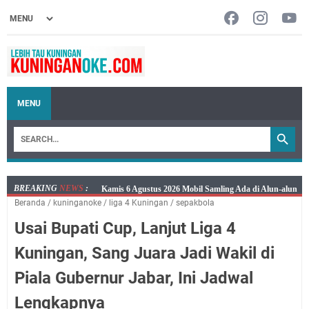
MENU
BREAKING
NEWS
:
Layanan Mobil Samsat Keliling Kuningan Kamis 6
Beranda
/
kuninganoke
/
liga 4 Kuningan
/
sepakbola
Agustus 2026 Ada di Empat Titik
Usai Bupati Cup, Lanjut Liga 4
Embun Pagi Kamis 6 Agustus 2026: Tidak Semua
Keterlambatan Berarti Kegagalan
Kuningan, Sang Juara Jadi Wakil di
Setiap Noda Ada Pembersihnya, Salat Bisa Menjadi
Piala Gubernur Jabar, Ini Jadwal
Pembersih Dosa Kita, Ini Jadwal Salat Wilayah
Kuningan Kamis 6 Agustus 2026
Lengkapnya