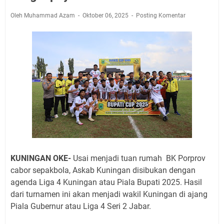
Agenda Kegiatan Bupati, Wabup dan Sekda Kuningan
Rabu 5 Agustus 2026 Masing-masing Dua Acara
Oleh Muhammad Azam
Oktober 06, 2025
Posting Komentar
Ini Lokasi Samling Kuningan Rabu 5 Agustus 2026
Rabu 5 Agustus 2026 Mobil SIM Keliling Kuningan Ada
di Sini!
Embun Pagi Rabu 5 Agustus 2026: Tidak Perlu Iri, Kita
Punya Takdir Masing-masing, Hidup yang Terlihat
Mewah, Belum Tentu Indah
Ayo Salat Kawan! Ini Jadwal Salat Wilayah Kuningan
Rabu 5 Agustus 2026
Agenda Kegiatan Bupati Kuningan Kamis 6 Agustus
2026 Ada Tiga Acara
Kamis 6 Agustus 2026 Mobil Samling Ada di Alun-alun
KUNINGAN OKE-
Usai menjadi tuan rumah BK Porprov
Luragung, Ini Persyaratan dan Besaran Biayanya
cabor sepakbola, Askab Kuningan disibukan dengan
agenda Liga 4 Kuningan atau Piala Bupati 2025. Hasil
dari turnamen ini akan menjadi wakil Kuningan di ajang
Piala Gubernur atau Liga 4 Seri 2 Jabar.