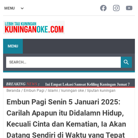
MENU
BREAKING
NEWS
:
Jumat 7 Agustus 2026 Mobil SIM Keliling Ada di
Beranda
/
‌Embun Pagi
/
Islami
/
kuningan oke
/
liputan kuningan
Kecamatan Sindangagung
Embun Pagi Senin 5 Januari 2025:
Embun Pagi Jumat 8 Agustus 2026: Jika Keberkahan
Dicabut Dari Hidupmu, Kamu Akan Tetap Berjalan
Carilah Apapun itu Didalamn Hidup,
Kelaparan Meskipun Memiliki Sekarung Penuh Uang
Kecuali Cinta dan Kematian, Ia Akan
Salat Lima Waktu itu Bukan Cuma Kewajiban, Tapi
juga Tempat Beristirahat yang Paling Menenangkan, Ini
Datang Sendiri di Waktu yang Tepat