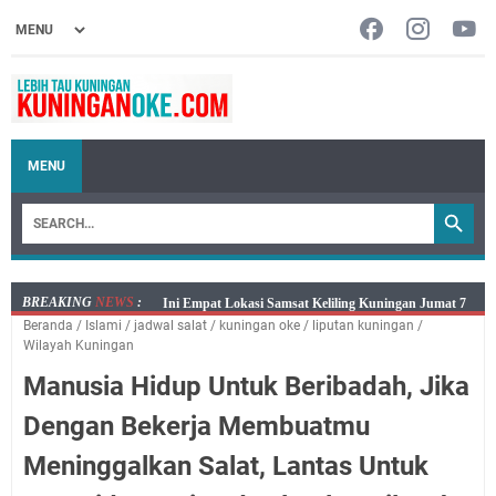
MENU
BREAKING
NEWS
:
Jumat 7 Agustus 2026 Mobil SIM Keliling Ada di
Beranda
/
Islami
/
jadwal salat
/
kuningan oke
/
liputan kuningan
/
Kecamatan Sindangagung
Wilayah Kuningan
Embun Pagi Jumat 8 Agustus 2026: Jika Keberkahan
Manusia Hidup Untuk Beribadah, Jika
Dicabut Dari Hidupmu, Kamu Akan Tetap Berjalan
Kelaparan Meskipun Memiliki Sekarung Penuh Uang
Dengan Bekerja Membuatmu
Salat Lima Waktu itu Bukan Cuma Kewajiban, Tapi
Meninggalkan Salat, Lantas Untuk
juga Tempat Beristirahat yang Paling Menenangkan, Ini