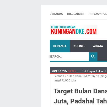
BERANDA
DISCLAIMER
PRIVACY POL
BERANDA
KULINER
WISATA
BREAKING
NEWS
:
Ini Empat Lokasi S
Beranda
/
bulan dana PMI 2026
/
kuning
Jumat 7 Agustus 20
target Rp900 juta
Embun Pagi Jumat 
Target Bulan Dan
Tetap Berjalan Ke
Salat Lima Waktu i
Juta, Padahal Tah
Menenangkan, Ini J