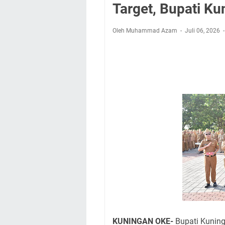
Nobar Final Piala 
Target, Bupati Ku
Warga Mulai Kesuli
Kamuning Saluraka
Oleh Muhammad Azam
Juli 06, 2026
Uniku Jadi Tuan 
Sudahkah Kita Mer
Info Sembako di Pa
Agenda Kegiatan Bu
Hanya Satu
KUNINGAN OKE-
Bupati Kunin