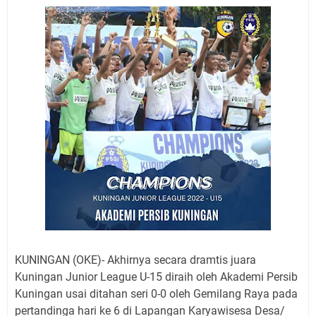
Jadwal Salat Wilayah Kuningan Jumat 7 Agustus 2026
Nobar Final Piala Presiden 2026 Bersama Kebo Bule
Sangat Seru
Warga Mulai Kesulitan Air Bersih Akibat Kekeringan,
Polres Kuningan dan PAM Tirta Kamuning Salurakan
12 Ribu Liter
Uniku Jadi Tuan Rumah Pendampingan Penyusunan
Dokumen SPMI
Sudahkah Kita Merdeka Dari Hawa Nafsu?
Info Sembako di Pasar Kepuh Kuningan Kamis 6
Agustus 2026, Daging Naik, Telur Turun
Agenda Kegiatan Bupati Kuningan Jumat 7 Agustus
2026 Ada Tiga, Tapi yang Bakal Dihadiri Hanya Satu
Ini Empat Lokasi Samsat Keliling Kuningan Jumat 7
Agustus 2026
KUNINGAN (OKE)- Akhirnya secara dramtis juara
Kuningan Junior League U-15 diraih oleh Akademi Persib
Kuningan usai ditahan seri 0-0 oleh Gemilang Raya pada
pertandinga hari ke 6 di Lapangan Karyawisesa Desa/