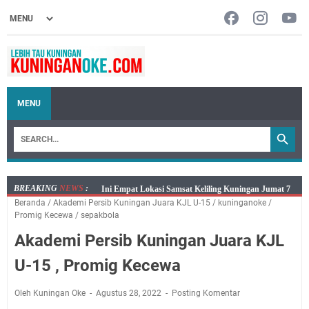
MENU
BREAKING
NEWS
:
Jumat 7 Agustus 2026 Mobil SIM Keliling Ada di
Beranda
/
Akademi Persib Kuningan Juara KJL U-15
/
kuninganoke
/
Kecamatan Sindangagung
Promig Kecewa
/
sepakbola
Embun Pagi Jumat 8 Agustus 2026: Jika Keberkahan
Akademi Persib Kuningan Juara KJL
Dicabut Dari Hidupmu, Kamu Akan Tetap Berjalan
Kelaparan Meskipun Memiliki Sekarung Penuh Uang
U-15 , Promig Kecewa
Salat Lima Waktu itu Bukan Cuma Kewajiban, Tapi
juga Tempat Beristirahat yang Paling Menenangkan, Ini
Oleh Kuningan Oke
Agustus 28, 2022
Posting Komentar