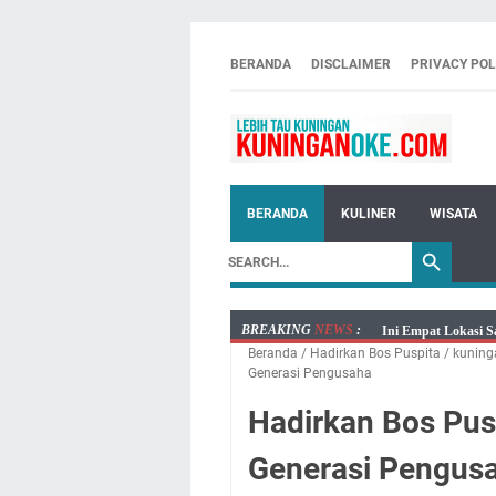
BERANDA
DISCLAIMER
PRIVACY POL
BERANDA
KULINER
WISATA
BREAKING
NEWS
:
Ini Empat Lokasi S
Beranda
/
Hadirkan Bos Puspita
/
kuning
Jumat 7 Agustus 20
Generasi Pengusaha
Embun Pagi Jumat 
Hadirkan Bos Pus
Tetap Berjalan Ke
Salat Lima Waktu i
Generasi Pengus
Menenangkan, Ini J