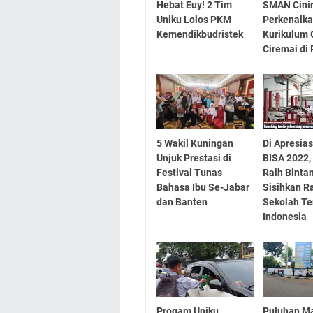
Hebat Euy! 2 Tim
SMAN Cini
Uniku Lolos PKM
Perkenalk
Kemendikbudristek
Kurikulum
Ciremai di
5 Wakil Kuningan
Di Apresia
Unjuk Prestasi di
BISA 2022,
Festival Tunas
Raih Bintan
Bahasa Ibu Se-Jabar
Sisihkan R
dan Banten
Sekolah Te
Indonesia
Progam Uniku
Puluhan M