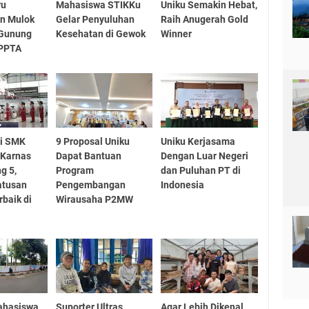
ru
Mahasiswa STIKKu
Uniku Semakin Hebat,
an Mulok
Gelar Penyuluhan
Raih Anugerah Gold
 Gunung
Kesehatan di Gewok
Winner
 PPTA
si SMK
9 Proposal Uniku
Uniku Kerjasama
 Karnas
Dapat Bantuan
Dengan Luar Negeri
g 5,
Program
dan Puluhan PT di
atusan
Pengembangan
Indonesia
rbaik di
Wirausaha P2MW
ahasiswa
Suporter Ultras
Agar Lebih Dikenal