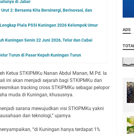
satunya di Jabar
rut 2: Bersama Kita Bersinergi, Berinovasi, dan
l Lengkap Piala PSSI Kuningan 2026 Kelompok Umur
ADS
uh Kuningan Senin 22 Juni 2026, Telur dan Cabai
TOTA
elur Turun di Pasar Kepuh Kuningan Turun
oleh Ketua STKIPMKu Nanan Abdul Manan, M.Pd. Ia
ali ini akan menjadi sejarah bagi STKIPMKu dan
meresmikan tracking cross STKIPMKu sebagai pelopor
aha muda di Kuningan, khususnya.
t menjadi sarana mewujudkan visi STKIPMKu yakni
rausahaan dan teknologi,” ujarnya
menyampaikan, “di Kuningan hanya terdapat 1%