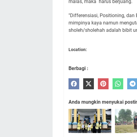
malas, maka harus berjuang.
"Differensiasi, Positioning, da
mimpinya kaya namun menguta
sholeh/sholehah adalah bibit u
Location:
Berbagi :
Anda mungkin menyukai posting