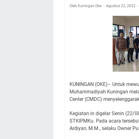
Nobar Final Piala 
Oleh Kuningan Oke
Agustus 22, 2022
Warga Mulai Kesuli
Kamuning Saluraka
Uniku Jadi Tuan 
Sudahkah Kita Mer
Info Sembako di Pa
Agenda Kegiatan Bu
Hanya Satu
KUNINGAN (OKE)– Untuk mewuju
Muhammadiyah Kuningan melal
Center (CMDC) menyelenggarak
Kegiatan in digelar Senin (22
STKIPMKu. Pada acara tersebut
Ardiyan, M.M., selaku Owner Pu