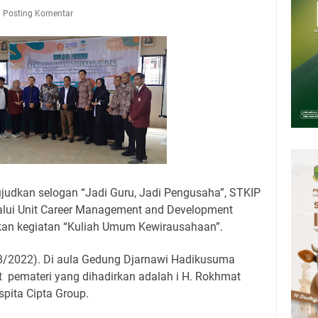
Presiden 2026 Bersama Kebo Bule Sangat Seru
Posting Komentar
tan Air Bersih Akibat Kekeringan, Polres Kuningan dan PAM Tirta
n 12 Ribu Liter
Rumah Pendampingan Penyusunan Dokumen SPMI
deka Dari Hawa Nafsu?
sar Kepuh Kuningan Kamis 6 Agustus 2026, Daging Naik, Telur Turun
pati Kuningan Jumat 7 Agustus 2026 Ada Tiga, Tapi yang Bakal Dihadiri
dkan selogan “Jadi Guru, Jadi Pengusaha”, STKIP
ui Unit Career Management and Development
an kegiatan “Kuliah Umum Kewirausahaan”.
/08/2022). Di aula Gedung Djarnawi Hadikusuma
 pemateri yang dihadirkan adalah i H. Rokhmat
spita Cipta Group.