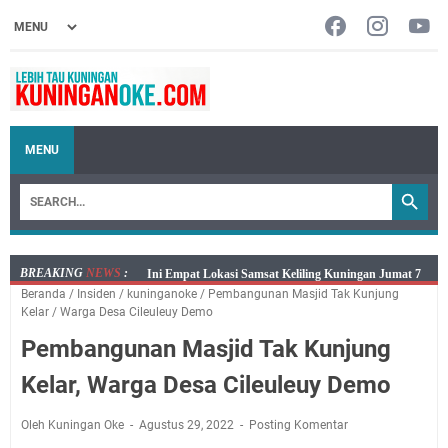
MENU
BREAKING
NEWS
:
Jumat 7 Agustus 2026 Mobil SIM Keliling Ada di
Beranda
/
Insiden
/
kuninganoke
/
Pembangunan Masjid Tak Kunjung
Kecamatan Sindangagung
Kelar
/
Warga Desa Cileuleuy Demo
Embun Pagi Jumat 8 Agustus 2026: Jika Keberkahan
Pembangunan Masjid Tak Kunjung
Dicabut Dari Hidupmu, Kamu Akan Tetap Berjalan
Kelaparan Meskipun Memiliki Sekarung Penuh Uang
Kelar, Warga Desa Cileuleuy Demo
Salat Lima Waktu itu Bukan Cuma Kewajiban, Tapi
juga Tempat Beristirahat yang Paling Menenangkan, Ini
Oleh Kuningan Oke
Agustus 29, 2022
Posting Komentar