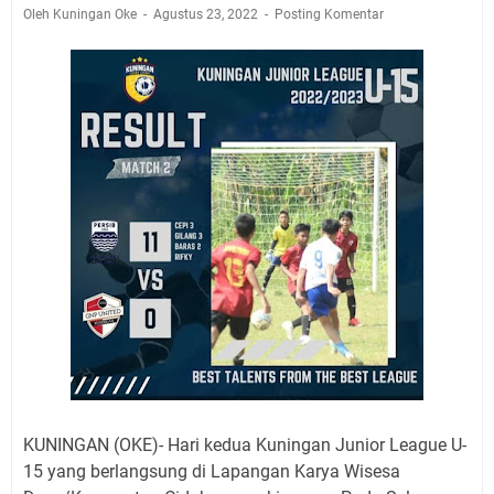
Agenda Kegiatan Bupati, Wabup dan Sekda Kuningan
Oleh Kuningan Oke
Agustus 23, 2022
Posting Komentar
Rabu 5 Agustus 2026 Masing-masing Dua Acara
Ini Lokasi Samling Kuningan Rabu 5 Agustus 2026
Rabu 5 Agustus 2026 Mobil SIM Keliling Kuningan Ada
di Sini!
Embun Pagi Rabu 5 Agustus 2026: Tidak Perlu Iri, Kita
Punya Takdir Masing-masing, Hidup yang Terlihat
Mewah, Belum Tentu Indah
Ayo Salat Kawan! Ini Jadwal Salat Wilayah Kuningan
Rabu 5 Agustus 2026
Agenda Kegiatan Bupati Kuningan Kamis 6 Agustus
2026 Ada Tiga Acara
Kamis 6 Agustus 2026 Mobil Samling Ada di Alun-alun
Luragung, Ini Persyaratan dan Besaran Biayanya
KUNINGAN (OKE)- Hari kedua Kuningan Junior League U-
15 yang berlangsung di Lapangan Karya Wisesa