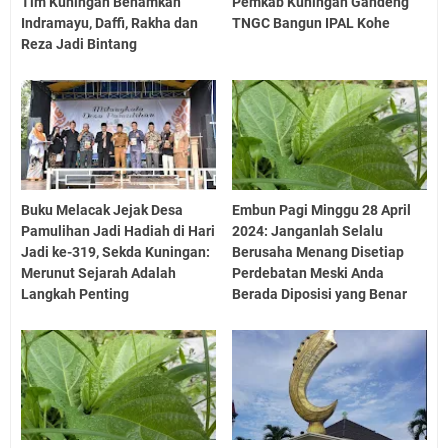
Tim Kuningan Benamkan
Pemkab Kuningan Gandeng
Indramayu, Daffi, Rakha dan
TNGC Bangun IPAL Kohe
Reza Jadi Bintang
Buku Melacak Jejak Desa
Embun Pagi Minggu 28 April
Pamulihan Jadi Hadiah di Hari
2024: Janganlah Selalu
Jadi ke-319, Sekda Kuningan:
Berusaha Menang Disetiap
Merunut Sejarah Adalah
Perdebatan Meski Anda
Langkah Penting
Berada Diposisi yang Benar