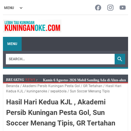
MENU
BREAKING
NEWS
:
Layanan Mobil Samsat Keliling Kuningan Kamis 6
Beranda
/
Akademi Persib Kuningan Pesta Gol
/
GR Tertahan
/
Hasil Hari
Agustus 2026 Ada di Empat Titik
Kedua KJL
/
kuninganoke
/
sepakbola
/
Sun Soccer Menang Tipis
Embun Pagi Kamis 6 Agustus 2026: Tidak Semua
Hasil Hari Kedua KJL , Akademi
Keterlambatan Berarti Kegagalan
Setiap Noda Ada Pembersihnya, Salat Bisa Menjadi
Persib Kuningan Pesta Gol, Sun
Pembersih Dosa Kita, Ini Jadwal Salat Wilayah
Soccer Menang Tipis, GR Tertahan
Kuningan Kamis 6 Agustus 2026