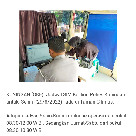
Jadwal Salat Wilayah Kuningan Jumat 7 Agustus 2026
Nobar Final Piala Presiden 2026 Bersama Kebo Bule
Sangat Seru
Warga Mulai Kesulitan Air Bersih Akibat Kekeringan,
Polres Kuningan dan PAM Tirta Kamuning Salurakan
12 Ribu Liter
Uniku Jadi Tuan Rumah Pendampingan Penyusunan
Dokumen SPMI
Sudahkah Kita Merdeka Dari Hawa Nafsu?
Info Sembako di Pasar Kepuh Kuningan Kamis 6
Agustus 2026, Daging Naik, Telur Turun
Agenda Kegiatan Bupati Kuningan Jumat 7 Agustus
2026 Ada Tiga, Tapi yang Bakal Dihadiri Hanya Satu
KUNINGAN (OKE)- Jadwal SIM Keliling Polres Kuningan
Ini Empat Lokasi Samsat Keliling Kuningan Jumat 7
untuk Senin (29/8/2022), ada di Taman Cilimus.
Agustus 2026
Adapun jadwal Senin-Kamis mulai beroperasi dari pukul
08.30-12.00 WIB . Sedangkan Jumat-Sabtu dari pukul
08.30-10.30 WIB.