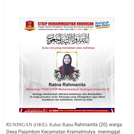
Jadwal Salat Wilayah Kuningan Jumat 7 Agustus 2026
Nobar Final Piala Presiden 2026 Bersama Kebo Bule
Sangat Seru
Warga Mulai Kesulitan Air Bersih Akibat Kekeringan,
Polres Kuningan dan PAM Tirta Kamuning Salurakan
12 Ribu Liter
Uniku Jadi Tuan Rumah Pendampingan Penyusunan
Dokumen SPMI
Sudahkah Kita Merdeka Dari Hawa Nafsu?
Info Sembako di Pasar Kepuh Kuningan Kamis 6
Agustus 2026, Daging Naik, Telur Turun
Agenda Kegiatan Bupati Kuningan Jumat 7 Agustus
2026 Ada Tiga, Tapi yang Bakal Dihadiri Hanya Satu
Ini Empat Lokasi Samsat Keliling Kuningan Jumat 7
Agustus 2026
K
Rahmanita (20) warga
UNINGAN (OKE)- Kabar
Ratna
Desa Pajambon Kecamatan Kramatmulya meninggal