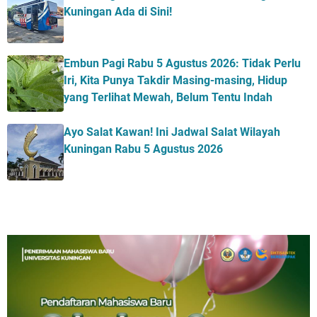
Kuningan Ada di Sini!
Embun Pagi Rabu 5 Agustus 2026: Tidak Perlu
Iri, Kita Punya Takdir Masing-masing, Hidup
yang Terlihat Mewah, Belum Tentu Indah
Ayo Salat Kawan! Ini Jadwal Salat Wilayah
Kuningan Rabu 5 Agustus 2026