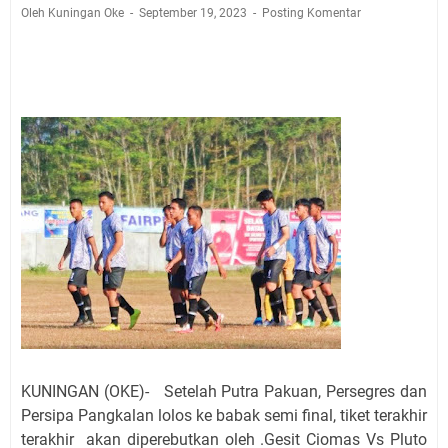
Jadwal Salat Wilayah Kuningan Jumat 7 Agustus 2026
Oleh Kuningan Oke
September 19, 2023
Posting Komentar
Nobar Final Piala Presiden 2026 Bersama Kebo Bule
Sangat Seru
Warga Mulai Kesulitan Air Bersih Akibat Kekeringan,
Polres Kuningan dan PAM Tirta Kamuning Salurakan
12 Ribu Liter
Uniku Jadi Tuan Rumah Pendampingan Penyusunan
Dokumen SPMI
Sudahkah Kita Merdeka Dari Hawa Nafsu?
Info Sembako di Pasar Kepuh Kuningan Kamis 6
Agustus 2026, Daging Naik, Telur Turun
Agenda Kegiatan Bupati Kuningan Jumat 7 Agustus
2026 Ada Tiga, Tapi yang Bakal Dihadiri Hanya Satu
Ini Empat Lokasi Samsat Keliling Kuningan Jumat 7
Agustus 2026
KUNINGAN (OKE)-
Setelah Putra Pakuan, Persegres dan
Persipa Pangkalan lolos ke babak semi final, tiket terakhir
terakhir akan diperebutkan oleh
.Gesit Ciomas Vs Pluto