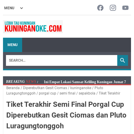
MENU
BREAKING
NEWS
:
Jumat 7 Agustus 2026 Mobil SIM Keliling Ada di
Beranda
/
Diperebutkan Gesit Ciomas
/
kuninganoke
/
Pluto
Kecamatan Sindangagung
Luragungtonggoh
/
porgal cup
/
semi final
/
sepakbola
/
Tiket Terakhir
Embun Pagi Jumat 8 Agustus 2026: Jika Keberkahan
Tiket Terakhir Semi Final Porgal Cup
Dicabut Dari Hidupmu, Kamu Akan Tetap Berjalan
Kelaparan Meskipun Memiliki Sekarung Penuh Uang
Diperebutkan Gesit Ciomas dan Pluto
Salat Lima Waktu itu Bukan Cuma Kewajiban, Tapi
Luragungtonggoh
juga Tempat Beristirahat yang Paling Menenangkan, Ini