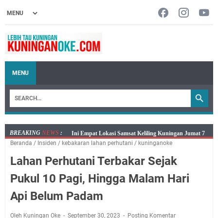
MENU
BREAKING
NEWS
:
Jumat 7 Agustus 2026 Mobil SIM Keliling Ada di
Beranda
/
Insiden
/
kebakaran lahan perhutani
/
kuninganoke
Kecamatan Sindangagung
Lahan Perhutani Terbakar Sejak
Embun Pagi Jumat 8 Agustus 2026: Jika Keberkahan
Dicabut Dari Hidupmu, Kamu Akan Tetap Berjalan
Pukul 10 Pagi, Hingga Malam Hari
Kelaparan Meskipun Memiliki Sekarung Penuh Uang
Api Belum Padam
Salat Lima Waktu itu Bukan Cuma Kewajiban, Tapi
juga Tempat Beristirahat yang Paling Menenangkan, Ini
Oleh Kuningan Oke
September 30, 2023
Posting Komentar