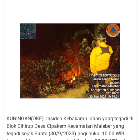
Jadwal Salat Wilayah Kuningan Jumat 7 Agustus 2026
Nobar Final Piala Presiden 2026 Bersama Kebo Bule
Sangat Seru
Warga Mulai Kesulitan Air Bersih Akibat Kekeringan,
Polres Kuningan dan PAM Tirta Kamuning Salurakan
12 Ribu Liter
Uniku Jadi Tuan Rumah Pendampingan Penyusunan
Dokumen SPMI
Sudahkah Kita Merdeka Dari Hawa Nafsu?
Info Sembako di Pasar Kepuh Kuningan Kamis 6
Agustus 2026, Daging Naik, Telur Turun
Agenda Kegiatan Bupati Kuningan Jumat 7 Agustus
2026 Ada Tiga, Tapi yang Bakal Dihadiri Hanya Satu
Ini Empat Lokasi Samsat Keliling Kuningan Jumat 7
Agustus 2026
KUNINGAN(OKE)- Insiden Kebakaran lahan yang terjadi di
Blok Cihirup Desa Cipakem Kecamatan Maleber yang
terjadi sejak Sabtu (30/9/2023) pagi pukul 10.00 WIB