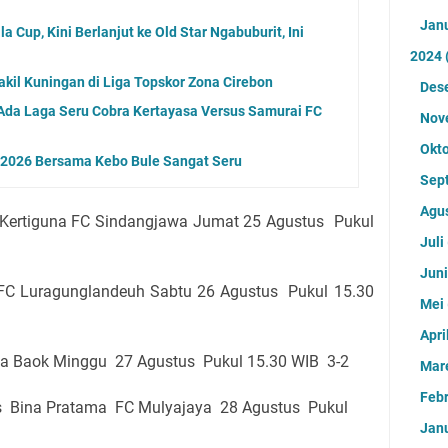
Jan
 Cup, Kini Berlanjut ke Old Star Ngabuburit, Ini
2024
akil Kuningan di Liga Topskor Zona Cirebon
Des
Ada Laga Seru Cobra Kertayasa Versus Samurai FC
Nov
Okt
n 2026 Bersama Kebo Bule Sangat Seru
Sep
Agu
 Kertiguna FC Sindangjawa Jumat 25 Agustus Pukul
Juli
Jun
l FC Luragunglandeuh Sabtu 26 Agustus Pukul 15.30
Mei
Apri
iba Baok Minggu 27 Agustus Pukul 15.30 WIB 3-2
Mar
Feb
s Bina Pratama FC Mulyajaya 28 Agustus Pukul
Jan