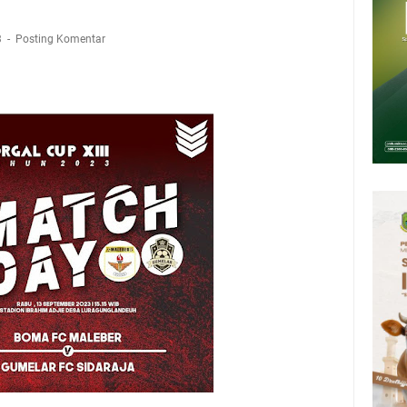
Presiden 2026 Bersama Kebo Bule Sangat Seru
tan Air Bersih Akibat Kekeringan, Polres Kuningan dan PAM Tirta
3
Posting Komentar
n 12 Ribu Liter
Rumah Pendampingan Penyusunan Dokumen SPMI
deka Dari Hawa Nafsu?
sar Kepuh Kuningan Kamis 6 Agustus 2026, Daging Naik, Telur Turun
pati Kuningan Jumat 7 Agustus 2026 Ada Tiga, Tapi yang Bakal Dihadiri