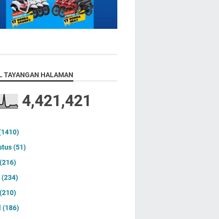
L TAYANGAN HALAMAN
4,421,421
(1410)
stus
(51)
(216)
i
(234)
(210)
l
(186)