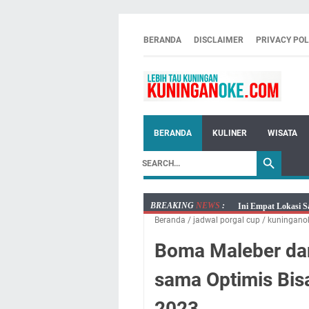
BERANDA
DISCLAIMER
PRIVACY POL
BERANDA
KULINER
WISATA
BREAKING
NEWS
:
Ini Empat Lokasi S
Beranda
/
jadwal porgal cup
/
kuningano
Jumat 7 Agustus 20
Embun Pagi Jumat 
Boma Maleber da
Tetap Berjalan Ke
sama Optimis Bisa
Salat Lima Waktu i
Menenangkan, Ini J
2023