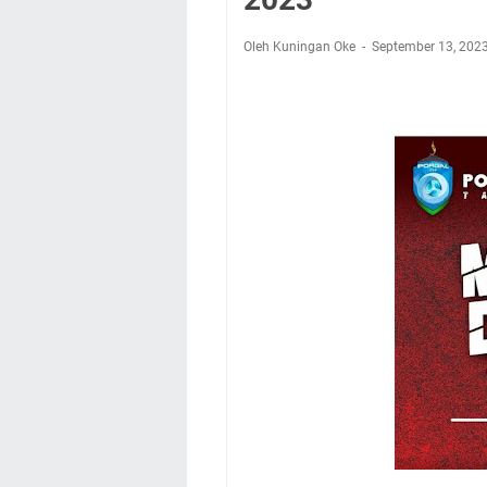
Nobar Final Piala 
Warga Mulai Kesuli
Oleh Kuningan Oke
September 13, 202
Kamuning Saluraka
Uniku Jadi Tuan 
Sudahkah Kita Mer
Info Sembako di Pa
Agenda Kegiatan Bu
Hanya Satu