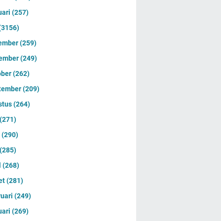
uari
(257)
(3156)
ember
(259)
ember
(249)
ober
(262)
tember
(209)
stus
(264)
(271)
i
(290)
(285)
l
(268)
et
(281)
ruari
(249)
uari
(269)