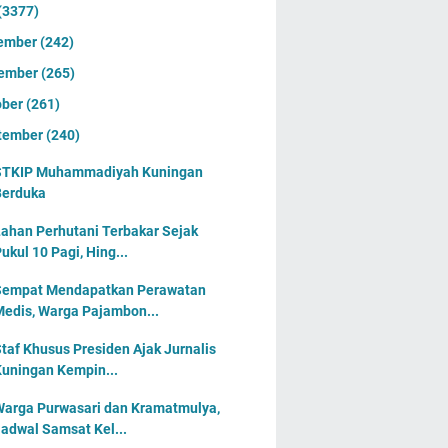
(3377)
ember
(242)
ember
(265)
ober
(261)
tember
(240)
STKIP Muhammadiyah Kuningan
Berduka
ahan Perhutani Terbakar Sejak
ukul 10 Pagi, Hing...
Sempat Mendapatkan Perawatan
edis, Warga Pajambon...
taf Khusus Presiden Ajak Jurnalis
uningan Kempin...
arga Purwasari dan Kramatmulya,
adwal Samsat Kel...