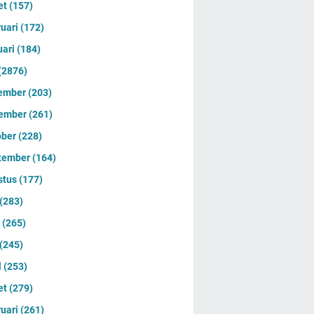
et
(157)
ruari
(172)
uari
(184)
(2876)
ember
(203)
ember
(261)
ober
(228)
tember
(164)
stus
(177)
(283)
i
(265)
(245)
l
(253)
et
(279)
ruari
(261)