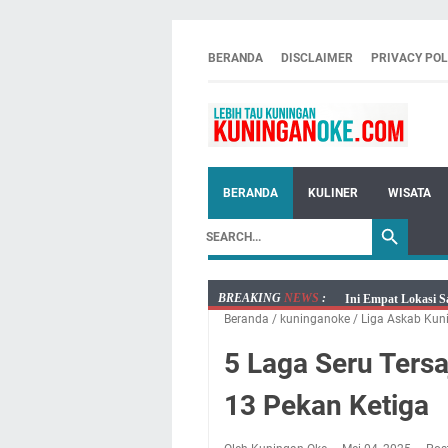
BERANDA
DISCLAIMER
PRIVACY POL
BERANDA
KULINER
WISATA
BREAKING
NEWS
:
Ini Empat Lokasi S
Beranda
/
kuninganoke
/
Liga Askab Kun
Jumat 7 Agustus 20
Embun Pagi Jumat 
5 Laga Seru Tersa
Tetap Berjalan Ke
13 Pekan Ketiga
Salat Lima Waktu i
Menenangkan, Ini J