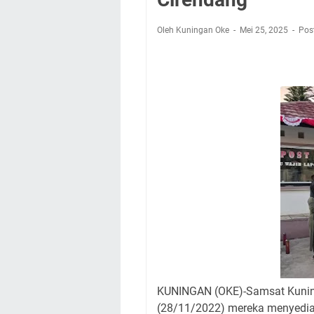
Kamuning Saluraka
Uniku Jadi Tuan 
Oleh Kuningan Oke
Mei 25, 2025
Pos
Sudahkah Kita Mer
Info Sembako di Pa
Agenda Kegiatan Bu
Hanya Satu
Ini Empat Lokasi S
KUNINGAN (OKE)-Samsat Kuning
(28/11/2022) mereka menyediak