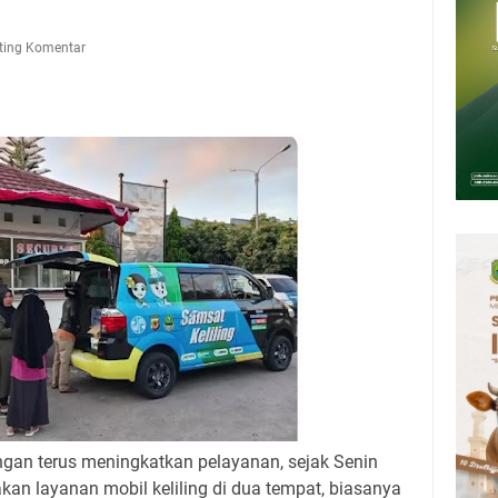
n 12 Ribu Liter
Rumah Pendampingan Penyusunan Dokumen SPMI
ting Komentar
deka Dari Hawa Nafsu?
sar Kepuh Kuningan Kamis 6 Agustus 2026, Daging Naik, Telur Turun
pati Kuningan Jumat 7 Agustus 2026 Ada Tiga, Tapi yang Bakal Dihadiri
amsat Keliling Kuningan Jumat 7 Agustus 2026
an terus meningkatkan pelayanan, sejak Senin
an layanan mobil keliling di dua tempat, biasanya