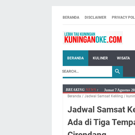
BERANDA
DISCLAIMER
PRIVACY POL
BERANDA
KULINER
WISATA
BREAKING
NEWS
:
Jumat 7 Agustus 20
Embun Pagi Jumat 
Beranda
/
Jadwal Samsat Keliling
/
kuni
Tetap Berjalan Ke
Jadwal Samsat Ke
Salat Lima Waktu i
Menenangkan, Ini J
Ada di Tiga Temp
Nobar Final Piala 
Warga Mulai Kesuli
Cirendang