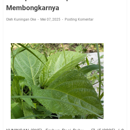
Jadwal Salat Wilayah Kuningan Jumat 7 Agustus 2026
Membongkarnya
Nobar Final Piala Presiden 2026 Bersama Kebo Bule
Sangat Seru
Oleh Kuningan Oke
Mei 07, 2025
Posting Komentar
Warga Mulai Kesulitan Air Bersih Akibat Kekeringan,
Polres Kuningan dan PAM Tirta Kamuning Salurakan
12 Ribu Liter
Uniku Jadi Tuan Rumah Pendampingan Penyusunan
Dokumen SPMI
Sudahkah Kita Merdeka Dari Hawa Nafsu?
Info Sembako di Pasar Kepuh Kuningan Kamis 6
Agustus 2026, Daging Naik, Telur Turun
Agenda Kegiatan Bupati Kuningan Jumat 7 Agustus
2026 Ada Tiga, Tapi yang Bakal Dihadiri Hanya Satu
Ini Empat Lokasi Samsat Keliling Kuningan Jumat 7
Agustus 2026