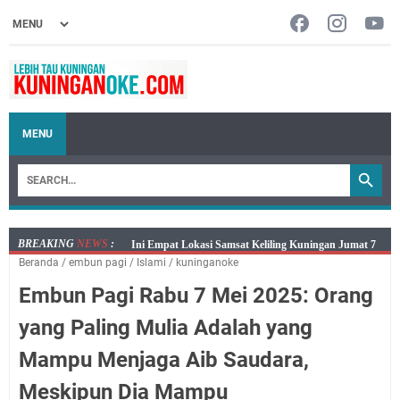
MENU
BREAKING
NEWS
:
Jumat 7 Agustus 2026 Mobil SIM Keliling Ada di
Beranda
/
embun pagi
/
Islami
/
kuninganoke
Kecamatan Sindangagung
Embun Pagi Rabu 7 Mei 2025: Orang
Embun Pagi Jumat 8 Agustus 2026: Jika Keberkahan
Dicabut Dari Hidupmu, Kamu Akan Tetap Berjalan
yang Paling Mulia Adalah yang
Kelaparan Meskipun Memiliki Sekarung Penuh Uang
Mampu Menjaga Aib Saudara,
Salat Lima Waktu itu Bukan Cuma Kewajiban, Tapi
juga Tempat Beristirahat yang Paling Menenangkan, Ini
Meskipun Dia Mampu