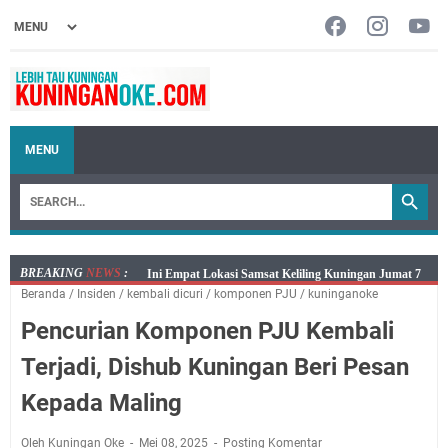
MENU
BREAKING
NEWS
:
Jumat 7 Agustus 2026 Mobil SIM Keliling Ada di
Beranda
/
Insiden
/
kembali dicuri
/
komponen PJU
/
kuninganoke
Kecamatan Sindangagung
Pencurian Komponen PJU Kembali
Embun Pagi Jumat 8 Agustus 2026: Jika Keberkahan
Dicabut Dari Hidupmu, Kamu Akan Tetap Berjalan
Terjadi, Dishub Kuningan Beri Pesan
Kelaparan Meskipun Memiliki Sekarung Penuh Uang
Kepada Maling
Salat Lima Waktu itu Bukan Cuma Kewajiban, Tapi
juga Tempat Beristirahat yang Paling Menenangkan, Ini
Oleh Kuningan Oke
Mei 08, 2025
Posting Komentar