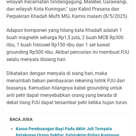
wilayah Kecamatan Sindangagung, Maleber, Garawangi,
dan wilayah Kota Kuningan," ujar Kabid Prasana dan
Perpakiran Khadafi Mufti MSi, Kamis malam (8/5/2025).
Adapun komponen yang hilang kata Khadafi adalah 1
buah magnetik seharga Rp1,5 juta, 2 buah MCB Rp300
ribu, 1 buah fotoceel Rp150 ribu dan 1 set kawat
grounding Rp500 ribu. Akibat pencurian ini membuat PJU
selalu menyala disiang hari.
Dikatakan dengan menyala di siang hari, maka
menambah beban pembayaran rekening listrik PJU dari
biasanya. Kemudian hilangnya kabel grounding untuk
anti petir dapat menyebabkan orang yang berada di
dekat tiang PJU dapat tersambar petir ketika hujan turun.
BACA JUGA
Kasus Pembuangan Bayi Pada Akhir Juli Ternyata
Pelakunya Orang Sekitar, Satreskrim Polres Kuningan