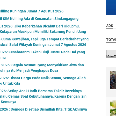
eliling Kuningan Jumat 7 Agustus 2026
l SIM Keliling Ada di Kecamatan Sindangagung
ADS
s 2026: Jika Keberkahan Dicabut Dari Hidupmu,
 Kelaparan Meskipun Memiliki Sekarung Penuh Uang
n Cuma Kewajiban, Tapi juga Tempat Beristirahat yang
TOTA
adwal Salat Wilayah Kuningan Jumat 7 Agustus 2026
2026: Kesabaranmu Akan Diuji Justru Pada Hal yang
timu
l 2026: Segala Sesuatu yang Menyakitkan Jiwa dan
uhnya itu Menjadi Penghapus Dosa
 2026: Disaat Harga Pada Naik Semua, Semoga Allah
i Untuk Kita
026: Setiap Anak Hadir Bersama Takdir Rezekinya
Terlalu Cemas Soal Kebutuhannya, Karena Dengan Izin
an Semunya
2026 : Semoga Disetiap Bismillah Kita, Titik Akhirnya