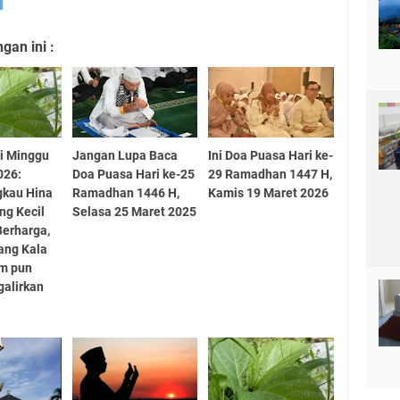
an ini :
i Minggu
Jangan Lupa Baca
Ini Doa Puasa Hari ke-
026:
Doa Puasa Hari ke-25
29 Ramadhan 1447 H,
gkau Hina
Ramadhan 1446 H,
Kamis 19 Maret 2026
ng Kecil
Selasa 25 Maret 2025
Berharga,
ang Kala
um pun
alirkan