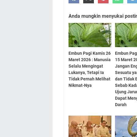
Anda mungkin menyukai posting
Embun Pagi Kamis 26
Embun Pag
Maret 2026 : Manusia
15 Maret 2
Selalu Mengingat
Jangan En
Lukanya, Tetapi Ia
Sesuatu ya
Tidak Pernah Melihat
dan Tidak 
Nikmat-Nya
Sebab Kad
Ujung Jar
Dapat Meng
Darah