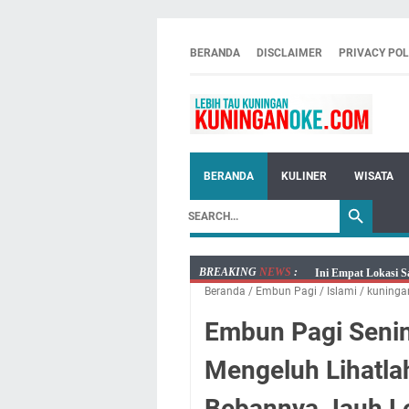
BERANDA
DISCLAIMER
PRIVACY POL
BERANDA
KULINER
WISATA
BREAKING
NEWS
:
Ini Empat Lokasi S
Beranda
/
‌Embun Pagi
/
Islami
/
kuninga
Jumat 7 Agustus 20
Embun Pagi Jumat 
Embun Pagi Senin
Tetap Berjalan Ke
Mengeluh Lihatla
Salat Lima Waktu i
Menenangkan, Ini J
Bebannya Jauh Le