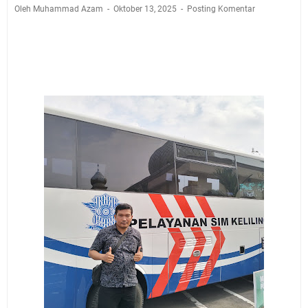
Jadwal Salat Wilayah Kuningan Jumat 7 Agustus 2026
Oleh Muhammad Azam
Oktober 13, 2025
Posting Komentar
Nobar Final Piala Presiden 2026 Bersama Kebo Bule
Sangat Seru
Warga Mulai Kesulitan Air Bersih Akibat Kekeringan,
Polres Kuningan dan PAM Tirta Kamuning Salurakan
12 Ribu Liter
Uniku Jadi Tuan Rumah Pendampingan Penyusunan
Dokumen SPMI
Sudahkah Kita Merdeka Dari Hawa Nafsu?
Info Sembako di Pasar Kepuh Kuningan Kamis 6
Agustus 2026, Daging Naik, Telur Turun
Agenda Kegiatan Bupati Kuningan Jumat 7 Agustus
2026 Ada Tiga, Tapi yang Bakal Dihadiri Hanya Satu
Ini Empat Lokasi Samsat Keliling Kuningan Jumat 7
Agustus 2026