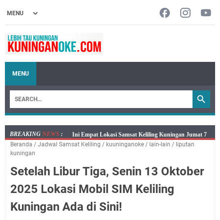
MENU
BREAKING
NEWS
:
Jumat 7 Agustus 2026 Mobil SIM Keliling Ada di
Beranda
/
Jadwal Samsat Keliling
/
kuuninganoke
/
lain-lain
/
liputan
Kecamatan Sindangagung
kuningan
Embun Pagi Jumat 8 Agustus 2026: Jika Keberkahan
Setelah Libur Tiga, Senin 13 Oktober
Dicabut Dari Hidupmu, Kamu Akan Tetap Berjalan
Kelaparan Meskipun Memiliki Sekarung Penuh Uang
2025 Lokasi Mobil SIM Keliling
Salat Lima Waktu itu Bukan Cuma Kewajiban, Tapi
Kuningan Ada di Sini!
juga Tempat Beristirahat yang Paling Menenangkan, Ini