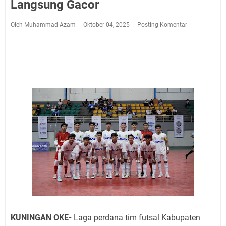
Jadwal Salat Wilayah Kuningan Jumat 7 Agustus 2026
Langsung Gacor
Nobar Final Piala Presiden 2026 Bersama Kebo Bule
Oleh Muhammad Azam
Oktober 04, 2025
Posting Komentar
Sangat Seru
Warga Mulai Kesulitan Air Bersih Akibat Kekeringan,
Polres Kuningan dan PAM Tirta Kamuning Salurakan
12 Ribu Liter
Uniku Jadi Tuan Rumah Pendampingan Penyusunan
Dokumen SPMI
Sudahkah Kita Merdeka Dari Hawa Nafsu?
Info Sembako di Pasar Kepuh Kuningan Kamis 6
Agustus 2026, Daging Naik, Telur Turun
Agenda Kegiatan Bupati Kuningan Jumat 7 Agustus
2026 Ada Tiga, Tapi yang Bakal Dihadiri Hanya Satu
Ini Empat Lokasi Samsat Keliling Kuningan Jumat 7
Agustus 2026
KUNINGAN OKE-
Laga perdana tim futsal Kabupaten