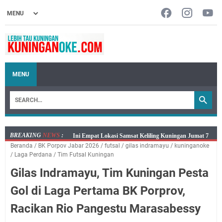
MENU
BREAKING
NEWS
:
Jumat 7 Agustus 2026 Mobil SIM Keliling Ada di
Beranda
/
BK Porpov Jabar 2026
/
futsal
/
gilas indramayu
/
kuninganoke
Kecamatan Sindangagung
/
Laga Perdana
/
Tim Futsal Kuningan
Embun Pagi Jumat 8 Agustus 2026: Jika Keberkahan
Gilas Indramayu, Tim Kuningan Pesta
Dicabut Dari Hidupmu, Kamu Akan Tetap Berjalan
Kelaparan Meskipun Memiliki Sekarung Penuh Uang
Gol di Laga Pertama BK Porprov,
Salat Lima Waktu itu Bukan Cuma Kewajiban, Tapi
Racikan Rio Pangestu Marasabessy
juga Tempat Beristirahat yang Paling Menenangkan, Ini